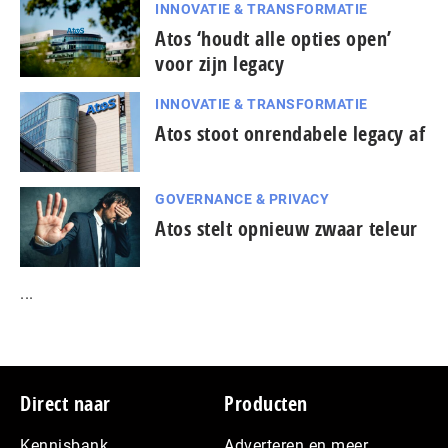
INNOVATIE & TRANSFORMATIE
Atos ‘houdt alle opties open’
voor zijn legacy
INNOVATIE & TRANSFORMATIE
Atos stoot onrendabele legacy af
GOVERNANCE & PRIVACY
Atos stelt opnieuw zwaar teleur
...
Footer
Direct naar
Producten
Kennisbank
Adverteren en meer…