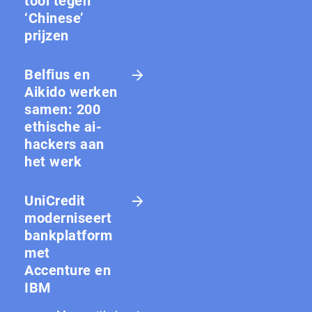
tool tegen
‘Chinese’
prijzen
Belfius en
Aikido werken
samen: 200
ethische ai-
hackers aan
het werk
UniCredit
moderniseert
bankplatform
met
Accenture en
IBM