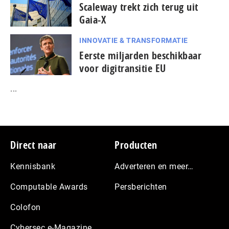
Scaleway trekt zich terug uit
Gaia-X
INNOVATIE & TRANSFORMATIE
Eerste miljarden beschikbaar
voor digitransitie EU
...
Footer
Direct naar
Producten
Kennisbank
Adverteren en meer…
Computable Awards
Persberichten
Colofon
Cybersec e-Magazine