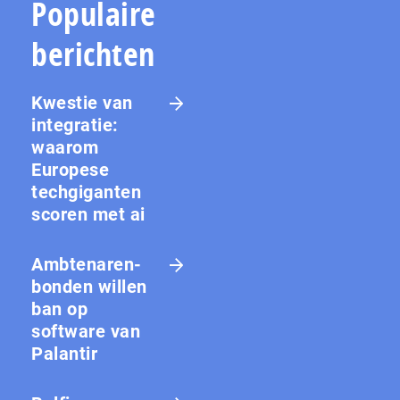
Populaire
berichten
Kwestie van
integratie:
waarom
Europese
techgiganten
scoren met ai
Amb­te­na­ren­
bon­den willen
ban op
software van
Palantir