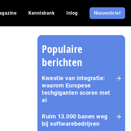
agazine
Kennisbank
Inlog
Nieuwsbrief
Populaire
berichten
Kwestie van integratie:
waarom Europese
techgiganten scoren met
ai
Ruim 13.000 banen weg
bij softwarebedrijven