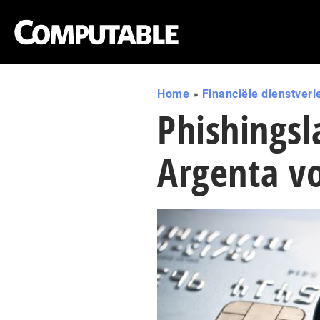
Home
»
Financiële dienstverl
Phishingsl
Argenta vo