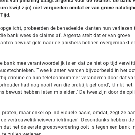
fers van phishing daagt Argenta voor de rechter. de bank w
ro kwijt zijn) niet vergoeden omdat er van grove nalatigh
Tijd.
opgelicht, probeerden de benadeelde klanten hun verliezen 
die bank wees de claims af. Argenta stelt dat er van grove
 klanten bewust geld naar de phishers hebben overgemaakt e
e bank mee verantwoordelijk is en dat ze niet op tijd verwitt
udetechnieken. Twee klanten werden bijvoorbeeld in het oo
rbij criminelen hun telefoonnummer veranderen door dat va
orhouder had nog nooit van die praktijk gehoord’, klinkt het.
 bewust hebben laten misleiden.’ De twee zijn door de opli
 praten, maar enkel op individuele basis, omdat, zegt ze aa
enge vertrouwelijkheisverplichtingen’. Desondanks hebben de
 dat het de eerste groepsvordering ooit is tegen een bank in
 te zullen verlenen.