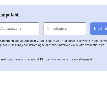
Computable
 toestemming aan Jaarbeurs B.V. om je naam en e-mailadres te verwerken voor het v
ble. Je kunt je toestemming te allen tijde intrekken via de af­meld­func­tie in de
 met jouw per­soons­ge­ge­vens? Klik dan
hier
voor ons privacy statement.