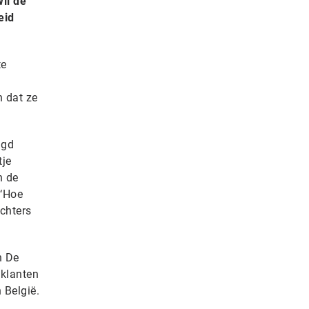
il de
eid
te
n dat ze
igd
tje
n de
 ‘Hoe
chters
n De
 klanten
 België.