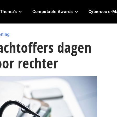
Thema’s
Computable Awards
Cybersec e-M
ening
achtoffers dagen
or rechter