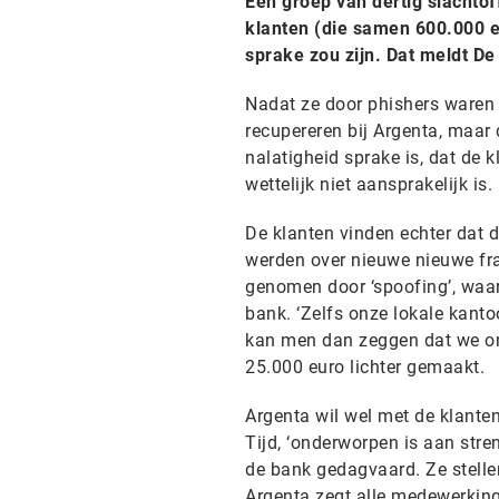
Een groep van dertig slachtof
klanten (die samen 600.000 eu
sprake zou zijn. Dat meldt De 
Nadat ze door phishers waren 
recupereren bij Argenta, maar 
nalatigheid sprake is, dat de
wettelijk niet aansprakelijk is.
De klanten vinden echter dat d
werden over nieuwe nieuwe fra
genomen door ‘spoofing’, waa
bank. ‘Zelfs onze lokale kanto
kan men dan zeggen dat we ons
25.000 euro lichter gemaakt.
Argenta wil wel met de klanten
Tijd, ‘onderworpen is aan str
de bank gedagvaard. Ze stellen
Argenta zegt alle medewerking