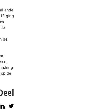
hillende
018 ging
ies
 de
n de
ort
ren,
hishing
 op de
Deel