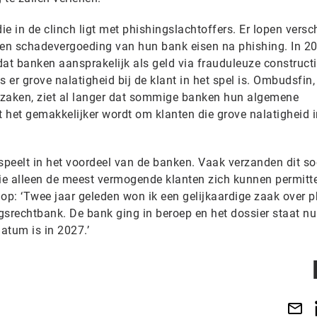
ie in de clinch ligt met phishingslachtoffers. Er lopen versc
en schadevergoeding van hun bank eisen na phishing. In 2
 dat banken aansprakelijk als geld via frauduleuze construct
 er grove nalatigheid bij de klant in het spel is. Ombudsfin,
 zaken, ziet al langer dat sommige banken hun algemene
et gemakkelijker wordt om klanten die grove nalatigheid i
speelt in het voordeel van de banken. Vaak verzanden dit so
die alleen de meest vermogende klanten zich kunnen permitte
op: ‘Twee jaar geleden won ik een gelijkaardige zaak over p
rechtbank. De bank ging in beroep en het dossier staat nu
datum is in 2027.’