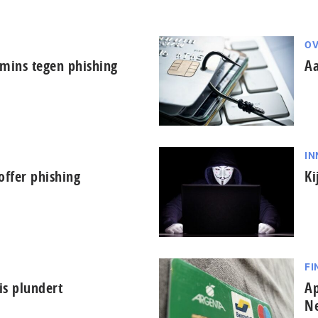
OV
admins tegen phishing
Aa
IN
offer phishing
Ki
FI
is plundert
Ap
N