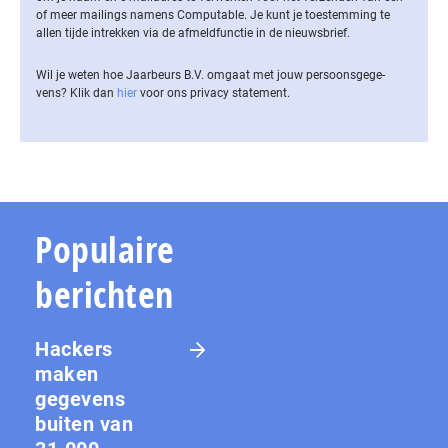
of meer mailings namens Computable. Je kunt je toestemming te
allen tijde intrekken via de af­meld­func­tie in de nieuwsbrief.
Wil je weten hoe Jaarbeurs B.V. omgaat met jouw per­soons­ge­ge­
vens? Klik dan
hier
voor ons privacy statement.
Populaire
berichten
Hackers
maken
gegevens
buiten van