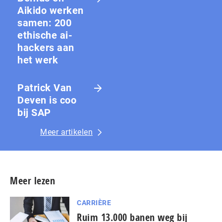
Aikido werken
samen: 200
ethische ai-
hackers aan
het werk
Patrick Van
Deven is coo
bij SAP
Meer artikelen
Meer lezen
CARRIÈRE
Ruim 13.000 banen weg bij