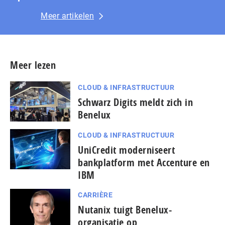
Meer artikelen
Meer lezen
CLOUD & INFRASTRUCTUUR
Schwarz Digits meldt zich in
Benelux
CLOUD & INFRASTRUCTUUR
UniCredit moderniseert
bankplatform met Accenture en
IBM
CARRIÈRE
Nutanix tuigt Benelux-
organisatie op