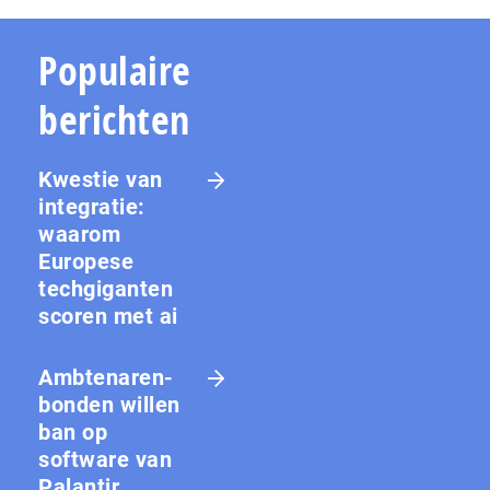
Populaire
berichten
Kwestie van
integratie:
waarom
Europese
techgiganten
scoren met ai
Amb­te­na­ren­
bon­den willen
ban op
software van
Palantir