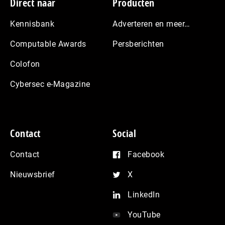
Footer
Direct naar
Producten
Kennisbank
Adverteren en meer…
Computable Awards
Persberichten
Colofon
Cybersec e-Magazine
Contact
Social
Contact
Facebook
Nieuwsbrief
X
LinkedIn
YouTube