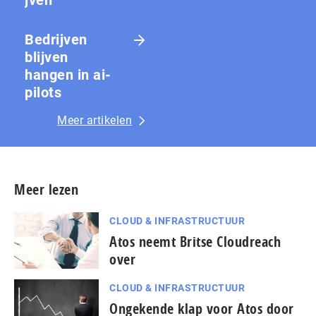
jven
Bedrijven
blijven
hangen in ai-
pilots
Meer artikelen
Meer lezen
CLOUD & INFRASTRUCTUUR
Atos neemt Britse Cloudreach
over
CLOUD & INFRASTRUCTUUR
Ongekende klap voor Atos door