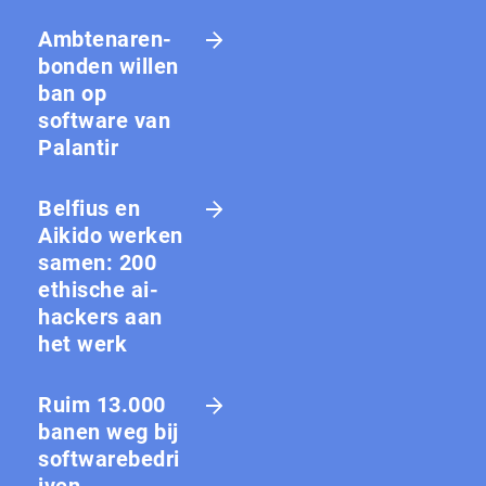
Amb­te­na­ren­
bon­den willen
ban op
software van
Palantir
Belfius en
Aikido werken
samen: 200
ethische ai-
hackers aan
het werk
Ruim 13.000
banen weg bij
softwarebedri