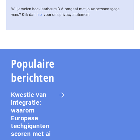
Wil je weten hoe Jaarbeurs B.V. omgaat met jouw per­soons­ge­ge­
vens? Klik dan
hier
voor ons privacy statement.
Populaire
berichten
Kwestie van
integratie:
waarom
Europese
techgiganten
scoren met ai