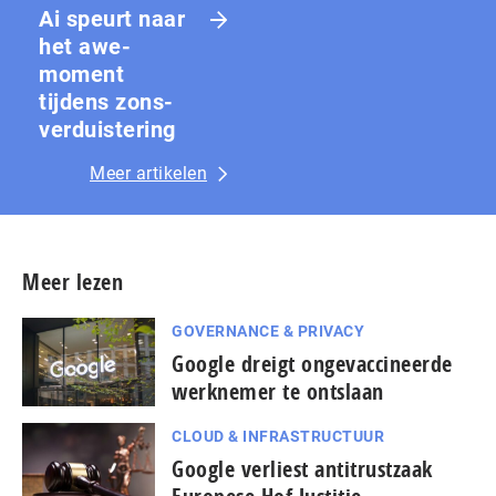
Ai speurt naar
het awe-
moment
tijdens zons­
ver­duis­te­ring
Meer artikelen
Meer lezen
GOVERNANCE & PRIVACY
Google dreigt ongevaccineerde
werknemer te ontslaan
CLOUD & INFRASTRUCTUUR
Google verliest antitrustzaak