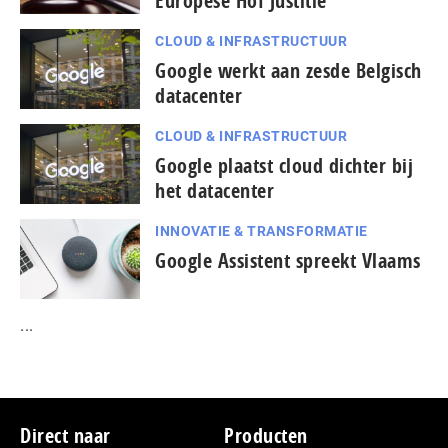
Europese Hof Justitie
CLOUD & INFRASTRUCTUUR
Google werkt aan zesde Belgisch
datacenter
CLOUD & INFRASTRUCTUUR
Google plaatst cloud dichter bij
het datacenter
INNOVATIE & TRANSFORMATIE
Google Assistent spreekt Vlaams
...
Footer
Direct naar
Producten