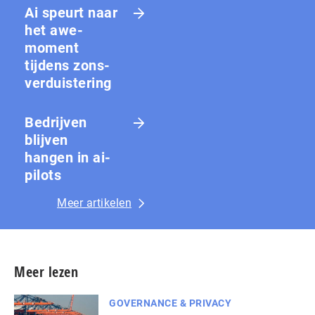
Ai speurt naar
het awe-
moment
tijdens zons­
ver­duis­te­ring
Bedrijven
blijven
hangen in ai-
pilots
Meer artikelen
Meer lezen
GOVERNANCE & PRIVACY