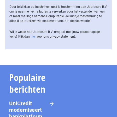
Door te klikken op inschrijven geef je toestemming aan Jaarbeurs B.V.
om je naam en e-mailadres te verwerken voor het verzenden van een
of meer mailings namens Computable. Je kunt je toestemming te
allen tijde intrekken via de af­meld­func­tie in de nieuwsbrief.
Wil je weten hoe Jaarbeurs B.V. omgaat met jouw per­soons­ge­ge­
vens? Klik dan
hier
voor ons privacy statement.
Populaire
berichten
UniCredit
moderniseert
bankplatform