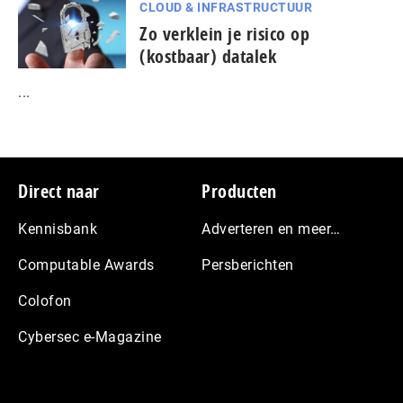
CLOUD & INFRASTRUCTUUR
Zo verklein je risico op
(kostbaar) datalek
...
Footer
Direct naar
Producten
Kennisbank
Adverteren en meer…
Computable Awards
Persberichten
Colofon
Cybersec e-Magazine