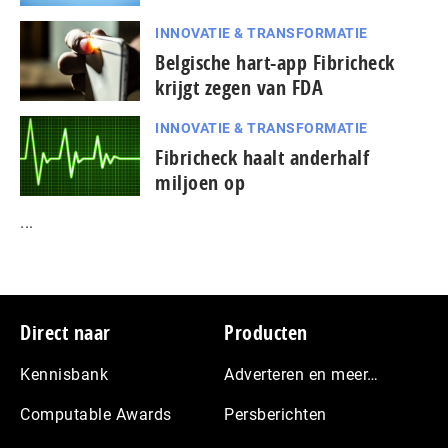
INNOVATIE & TRANSFORMATIE
Belgische hart-app Fibricheck
krijgt zegen van FDA
INNOVATIE & TRANSFORMATIE
Fibricheck haalt anderhalf
miljoen op
...
Footer
Direct naar
Producten
Kennisbank
Adverteren en meer…
Computable Awards
Persberichten