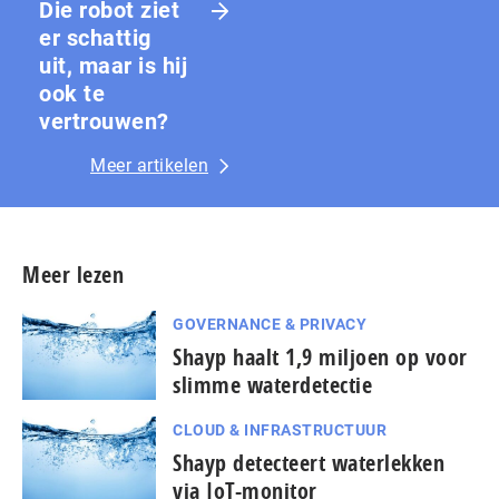
Die robot ziet
er schattig
uit, maar is hij
ook te
vertrouwen?
Meer artikelen
Meer lezen
GOVERNANCE & PRIVACY
Shayp haalt 1,9 miljoen op voor
slimme waterdetectie
CLOUD & INFRASTRUCTUUR
Shayp detecteert waterlekken
via IoT-monitor