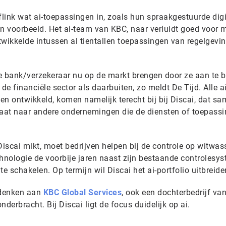
flink wat ai-toepassingen in, zoals hun spraakgestuurde digi
én voorbeeld. Het ai-team van KBC, naar verluidt goed voor 
ikkelde intussen al tientallen toepassingen van regelgevin
e bank/verzekeraar nu op de markt brengen door ze aan te 
de financiële sector als daarbuiten, zo meldt De Tijd. Alle ai
en ontwikkeld, komen namelijk terecht bij bij Discai, dat s
aat naar andere ondernemingen die de diensten of toepass
iscai mikt, moet bedrijven helpen bij de controle op witwa
chnologie de voorbije jaren naast zijn bestaande controlesy
 te schakelen. Op termijn wil Discai het ai-portfolio uitbreide
 denken aan
KBC Global Services
, ook een dochterbedrijf va
 onderbracht. Bij Discai ligt de focus duidelijk op ai.