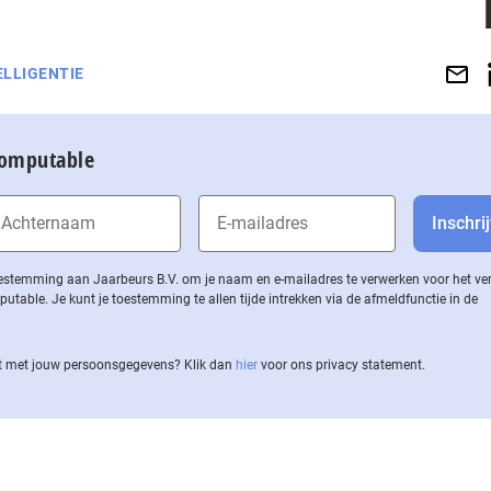
LLIGENTIE
Computable
 toestemming aan Jaarbeurs B.V. om je naam en e-mailadres te verwerken voor het v
ble. Je kunt je toestemming te allen tijde intrekken via de af­meld­func­tie in de
 met jouw per­soons­ge­ge­vens? Klik dan
hier
voor ons privacy statement.