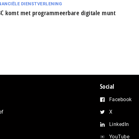
NANCIËLE DIENSTVERLENING
C komt met programmeerbare digitale munt
Social
Facebook
ef
X
LinkedIn
YouTube