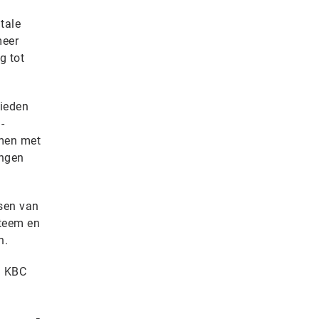
tale
meer
g tot
bieden
-
amen met
ingen
ssen van
steem en
n.
n KBC