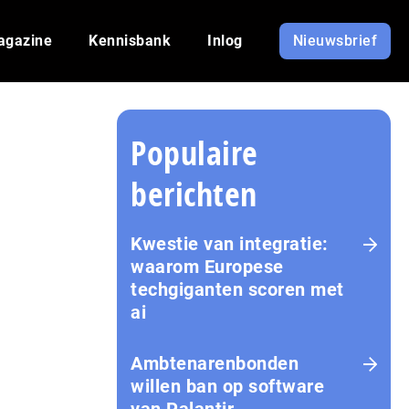
agazine
Kennisbank
Inlog
Nieuwsbrief
Populaire
berichten
Kwestie van integratie:
waarom Europese
techgiganten scoren met
ai
Amb­te­na­ren­bon­den
willen ban op software