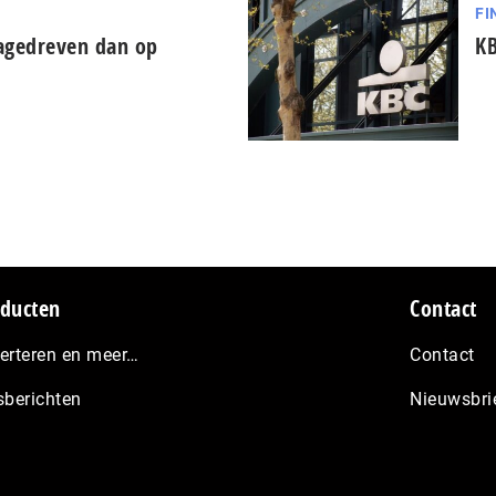
FI
tagedreven dan op
KB
ducten
Contact
erteren en meer…
Contact
sberichten
Nieuwsbri