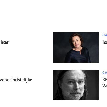
CA
chter
Is
CA
voor Christelijke
KB
V