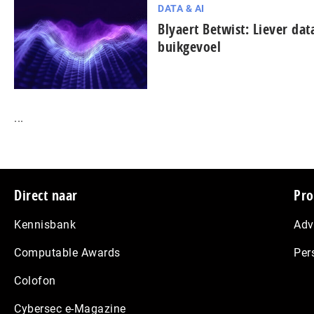
DATA & AI
Blyaert Betwist: Liever da
buikgevoel
...
Footer
Direct naar
Pro
Kennisbank
Adv
Computable Awards
Per
Colofon
Cybersec e-Magazine