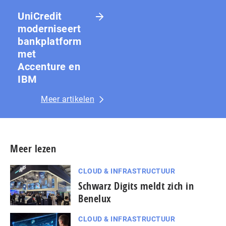
UniCredit
moderniseert
bankplatform
met
Accenture en
IBM
Meer artikelen
Meer lezen
CLOUD & INFRASTRUCTUUR
Schwarz Digits meldt zich in
Benelux
CLOUD & INFRASTRUCTUUR