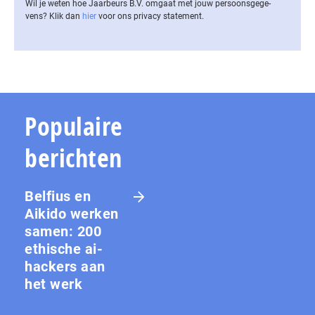
Wil je weten hoe Jaarbeurs B.V. omgaat met jouw per­soons­ge­ge­
vens? Klik dan
hier
voor ons privacy statement.
Populaire
berichten
Belfius en
Aikido werken
samen: 200
ethische ai-
hackers aan
het werk