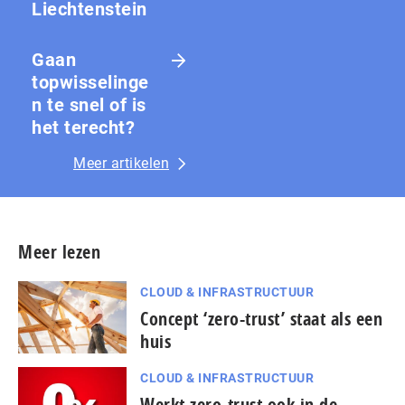
Liechtenstein
Gaan
topwisselinge
n te snel of is
het terecht?
Meer artikelen
Meer lezen
CLOUD & INFRASTRUCTUUR
Concept ‘zero-trust’ staat als een
huis
CLOUD & INFRASTRUCTUUR
Werkt zero-trust ook in de