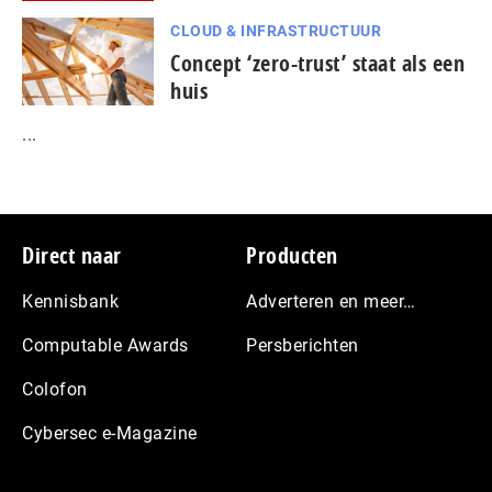
CLOUD & INFRASTRUCTUUR
Concept ‘zero-trust’ staat als een
huis
...
Footer
Direct naar
Producten
Kennisbank
Adverteren en meer…
Computable Awards
Persberichten
Colofon
Cybersec e-Magazine