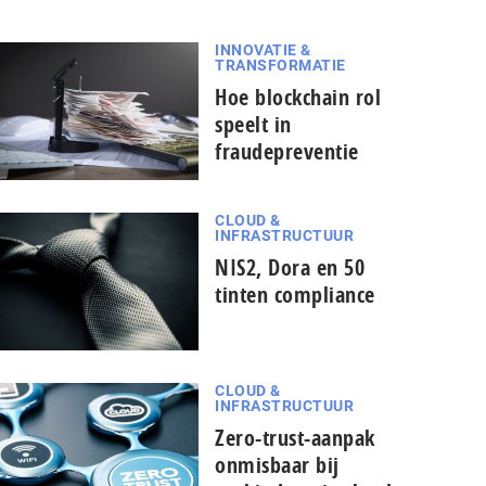
INNOVATIE &
TRANSFORMATIE
Hoe blockchain rol
speelt in
fraudepreventie
CLOUD &
INFRASTRUCTUUR
NIS2, Dora en 50
tinten compliance
CLOUD &
INFRASTRUCTUUR
Zero-trust-aanpak
onmisbaar bij