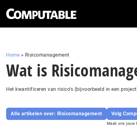
Home
»
Risicomanagement
Wat is Risicomana
Het kwantificeren van risico’s (bijvoorbeeld in een proje
Alle artikelen over: Risicomanagement
Volg Comp
Maak ons jouw P