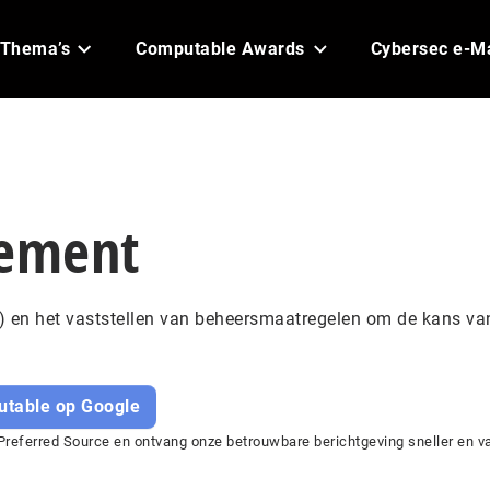
Thema’s
Computable Awards
Cybersec e-M
gement
ct) en het vaststellen van beheersmaatregelen om de kans va
utable op Google
referred Source en ontvang onze betrouwbare berichtgeving sneller en va