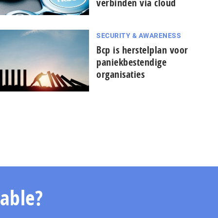
verbinden via cloud
SECURITY & AWARENESS
Bcp is herstelplan voor
paniekbestendige
organisaties
able?