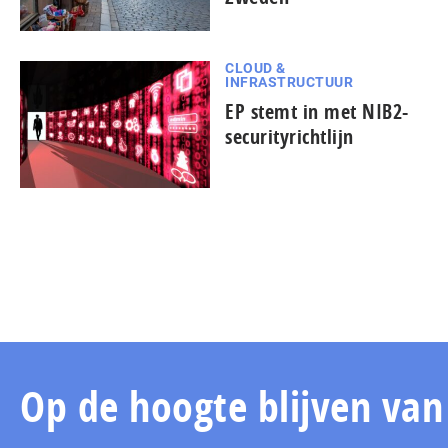
CLOUD &
INFRASTRUCTUUR
EP stemt in met NIB2-
securityrichtlijn
Op de hoogte blijven va