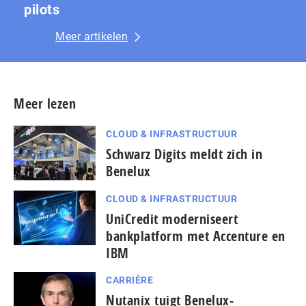
pilots
Meer artikelen
Meer lezen
CLOUD & INFRASTRUCTUUR
Schwarz Digits meldt zich in
Benelux
CLOUD & INFRASTRUCTUUR
UniCredit moderniseert
bankplatform met Accenture en
IBM
CARRIÈRE
Nutanix tuigt Benelux-