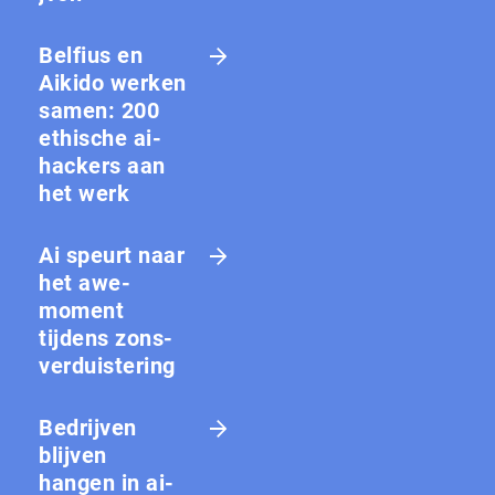
Belfius en
Aikido werken
samen: 200
ethische ai-
hackers aan
het werk
Ai speurt naar
het awe-
moment
tijdens zons­
ver­duis­te­ring
Bedrijven
blijven
hangen in ai-