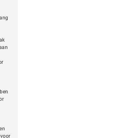
lang
aak
 aan
or
bben
or
een
 voor