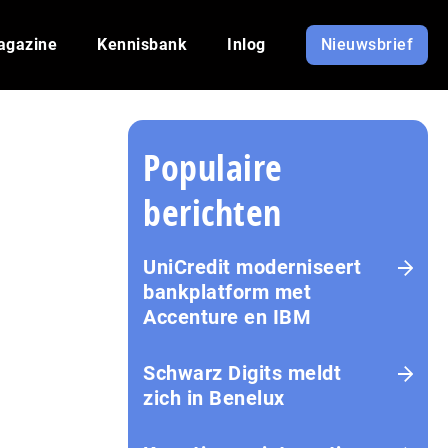
agazine
Kennisbank
Inlog
Nieuwsbrief
Populaire
berichten
UniCredit moderniseert
bankplatform met
Accenture en IBM
Schwarz Digits meldt
zich in Benelux