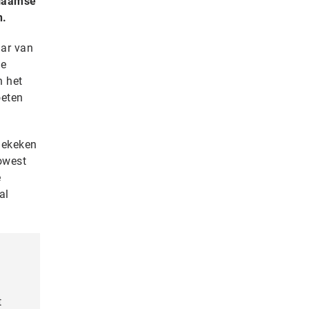
Vlaamse
n.
aar van
de
n het
oeten
 gekeken
owest
e
al
t