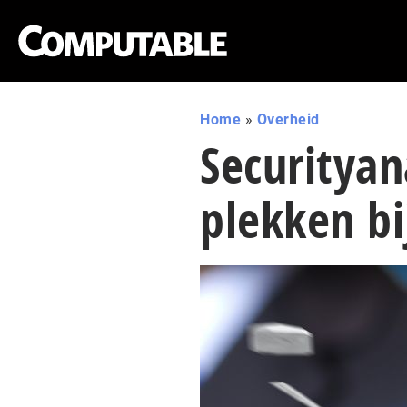
Home
»
Overheid
Securitya
plekken b