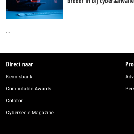
breder in bij cyberaanvall
...
Footer
Direct naar
Pro
Kennisbank
Adv
Computable Awards
Per
Colofon
Cybersec e-Magazine