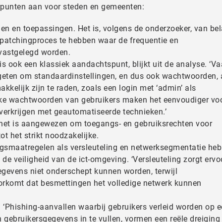
erpunten aan voor steden en gemeenten:
en en toepassingen. Het is, volgens de onderzoeker, van be
patchingproces te hebben waar de frequentie en
vastgelegd worden.
ook een klassiek aandachtspunt, blijkt uit de analyse. ‘V
ergeten om standaardinstellingen, en dus ook wachtwoorden,
kkelijk zijn te raden, zoals een login met ‘admin’ als
e wachtwoorden van gebruikers maken het eenvoudiger vo
verkrijgen met geautomatiseerde technieken.’
het is aangewezen om toegangs- en gebruiksrechten voor
ot het strikt noodzakelijke.
smaatregelen als versleuteling en netwerksegmentatie he
 de veiligheid van de ict-omgeving. ‘Versleuteling zorgt ervo
gevens niet onderschept kunnen worden, terwijl
rkomt dat besmettingen het volledige netwerk kunnen
g. ‘Phishing-aanvallen waarbij gebruikers verleid worden op 
n gebruikersgegevens in te vullen, vormen een reële dreiging