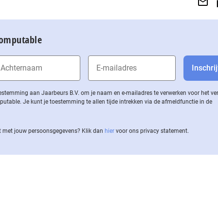
Computable
 toestemming aan Jaarbeurs B.V. om je naam en e-mailadres te verwerken voor het v
ble. Je kunt je toestemming te allen tijde intrekken via de af­meld­func­tie in de
 met jouw per­soons­ge­ge­vens? Klik dan
hier
voor ons privacy statement.