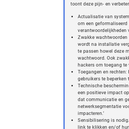
toont deze pijn- en verbet
Actualisatie van system
om een geformaliseerd 
verantwoordelijkheden 
Zwakke wachtwoorden is 
wordt na installatie v
te passen howel deze ma
wachtwoord. Ook zwakk
hackers om toegang te 
Toegangen en rechten: 
gebruikers te beperken t
Technische bescherming
een positieve impact op
dat communicatie en ge
netwerksegmentatie voo
impacteren.’
Sensibilisering is nodi
link te klikken en/of hu