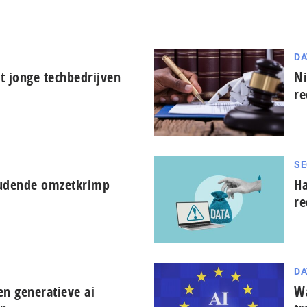
DA
t jonge techbedrijven
Ni
re
SE
oudende omzetkrimp
Ha
re
DA
en generatieve ai
Wa