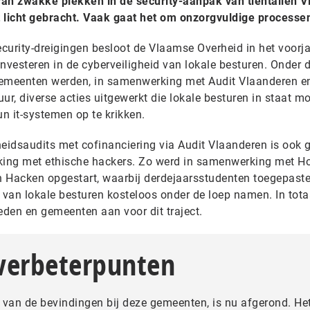
van zwakke plekken in de security-aanpak van tientallen 
licht gebracht. Vaak gaat het om onzorgvuldige processe
curity-dreigingen besloot de Vlaamse Overheid in het voorj
nvesteren in de cyberveiligheid van lokale besturen. Onder 
Gemeenten werden, in samenwerking met Audit Vlaanderen e
r, diverse acties uitgewerkt die lokale besturen in staat m
un it-systemen op te krikken.
gheidsaudits met cofinanciering via Audit Vlaanderen is ook
ing met ethische hackers. Zo werd in samenwerking met H
h Hacken opgestart, waarbij derdejaarsstudenten toegepast
 van lokale besturen kosteloos onder de loep namen. In tota
eden en gemeenten aan voor dit traject.
 verbeterpunten
 van de bevindingen bij deze gemeenten, is nu afgerond. He