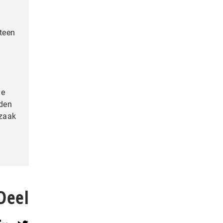
e
teen
le
uden
 zaak
Deel