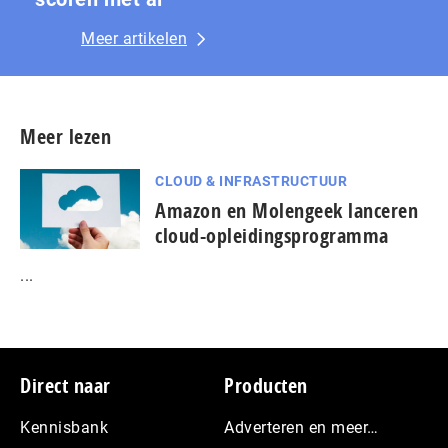
Meer artikelen
Meer lezen
CLOUD & INFRASTRUCTUUR
Amazon en Molengeek lanceren
cloud-opleidingsprogramma
...
Footer
Direct naar
Producten
Kennisbank
Adverteren en meer…