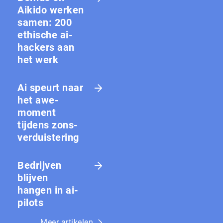
Aikido werken
samen: 200
ethische ai-
hackers aan
het werk
Ai speurt naar
het awe-
moment
tijdens zons­
ver­duis­te­ring
Bedrijven
blijven
hangen in ai-
pilots
Meer artikelen