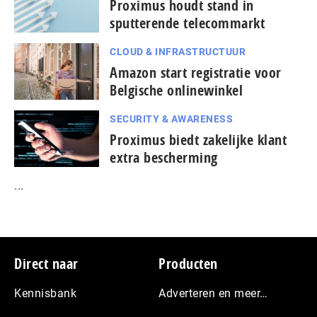
Proximus houdt stand in
sputterende telecommarkt
CLOUD & INFRASTRUCTUUR
Amazon start registratie voor
Belgische onlinewinkel
SECURITY & AWARENESS
Proximus biedt zakelijke klant
extra bescherming
...
Footer
Direct naar
Producten
Kennisbank
Adverteren en meer…