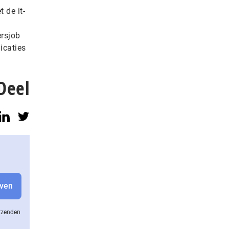
 de it-
ersjob
icaties
Deel
erzenden