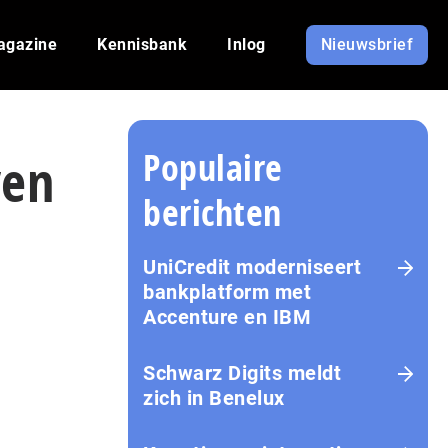
agazine
Kennisbank
Inlog
Nieuwsbrief
Populaire
ven
berichten
UniCredit moderniseert
bankplatform met
Accenture en IBM
Schwarz Digits meldt
zich in Benelux