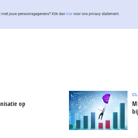
 met jouw per­soons­ge­ge­vens? Klik dan
hier
voor ons privacy statement.
CL
nisatie op
Mi
bi