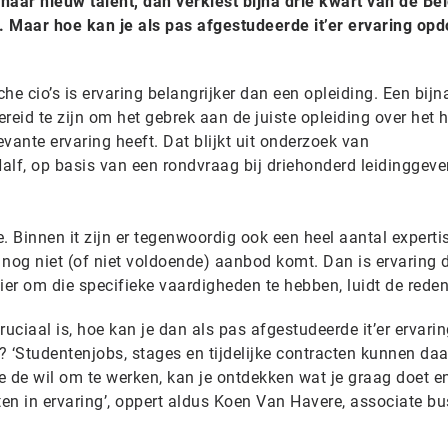
naar nieuw talent, dan verkiest bijna drie kwart van de Be
g. Maar hoe kan je als pas afgestudeerde it’er ervaring op
he cio’s is ervaring belangrijker dan een opleiding. Een bijn
reid te zijn om het gebrek aan de juiste opleiding over het 
vante ervaring heeft. Dat blijkt uit onderzoek van
Half, op basis van een rondvraag bij driehonderd leidinggev
e. Binnen it zijn er tegenwoordig ook een heel aantal experti
 nog niet (of niet voldoende) aanbod komt. Dan is ervaring 
er om die specifieke vaardigheden te hebben, luidt de reden
cruciaal is, hoe kan je dan als pas afgestudeerde it’er ervari
 ‘Studentenjobs, stages en tijdelijke contracten kunnen daa
e de wil om te werken, kan je ontdekken wat je graag doet en 
ten in ervaring’, oppert aldus Koen Van Havere, associate b