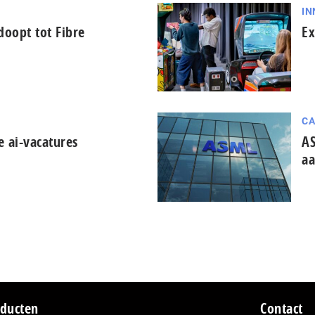
IN
oopt tot Fibre
Ex
CA
e ai-vacatures
AS
aa
ducten
Contact