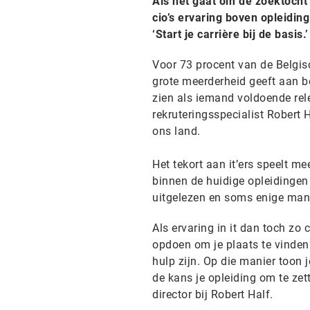
Als het gaat om de zoektocht 
cio’s ervaring boven opleidin
‘Start je carrière bij de basis.’
Voor 73 procent van de Belgisc
grote meerderheid geeft aan be
zien als iemand voldoende rele
rekruteringsspecialist Robert 
ons land.
Het tekort aan it’ers speelt me
binnen de huidige opleidingen
uitgelezen en soms enige mani
Als ervaring in it dan toch zo 
opdoen om je plaats te vinden?
hulp zijn. Op die manier toon j
de kans je opleiding om te zet
director bij Robert Half.