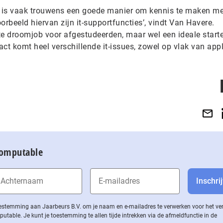
is is vaak trouwens een goede manier om kennis te maken met
oorbeeld hiervan zijn it-supportfuncties’, vindt Van Havere.
te droomjob voor afgestudeerden, maar wel een ideale start
act komt heel verschillende it-issues, zowel op vlak van appl
Computable
 toestemming aan Jaarbeurs B.V. om je naam en e-mailadres te verwerken voor het v
ble. Je kunt je toestemming te allen tijde intrekken via de af­meld­func­tie in de