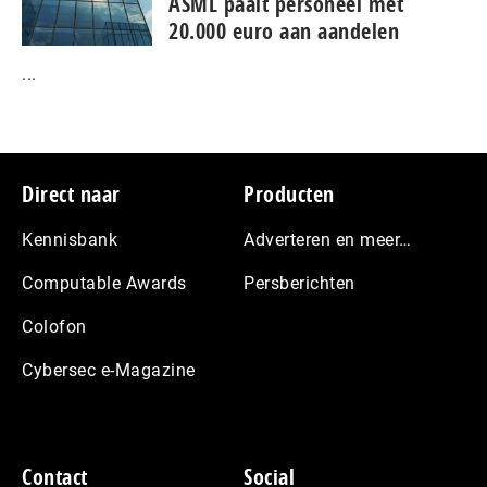
ASML paait personeel met
20.000 euro aan aandelen
...
Footer
Direct naar
Producten
Kennisbank
Adverteren en meer…
Computable Awards
Persberichten
Colofon
Cybersec e-Magazine
Contact
Social