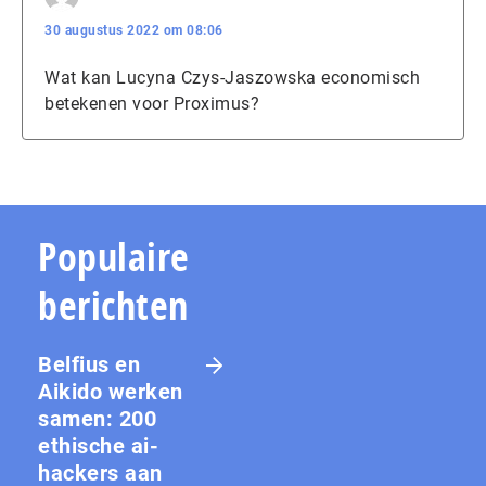
30 augustus 2022 om 08:06
Wat kan Lucyna Czys-Jaszowska economisch
betekenen voor Proximus?
Populaire
berichten
Belfius en
Aikido werken
samen: 200
ethische ai-
hackers aan