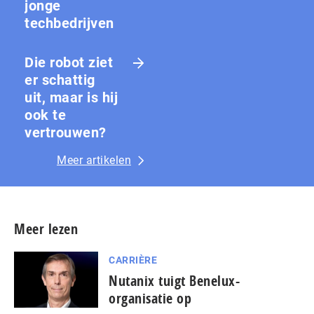
jonge
techbedrijven
Die robot ziet
er schattig
uit, maar is hij
ook te
vertrouwen?
Meer artikelen
Meer lezen
CARRIÈRE
Nutanix tuigt Benelux-
organisatie op