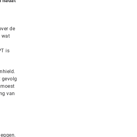
d nadat
over de
l wat
PT is
nhield.
t gevolg
r moest
ing van
leggen.