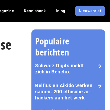
agazine
Kennisbank
Inlog
Nieuwsbrief
Populaire
rse
berichten
Schwarz Digits meldt
zich in Benelux
Belfius en Aikido werken
samen: 200 ethische ai-
hackers aan het werk