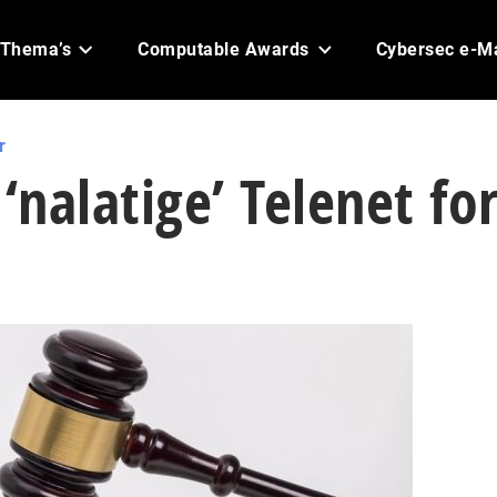
Thema’s
Computable Awards
Cybersec e-M
r
‘nalatige’ Telenet fo