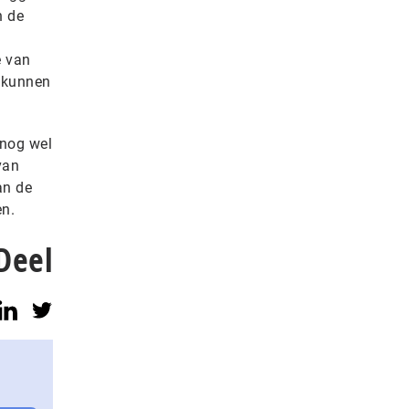
n de
e van
 kunnen
 nog wel
van
an de
en.
Deel