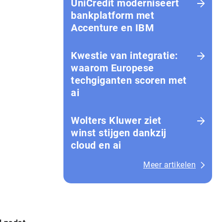
UniCredit moderniseert
bankplatform met
Accenture en IBM
Kwestie van integratie:
waarom Europese
techgiganten scoren met
ai
Wolters Kluwer ziet
winst stijgen dankzij
cloud en ai
Meer artikelen