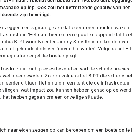
r BIPT heeft Telenet een boete van 190.000 euro opgeleg
rmschade opliep. Ook zou het betreffende gebouw van het
ldoende zijn beveiligd.
gen zeggen een signaal geven dat operatoren moeten waken 
infrastructuur. ‘Het gaat hier om een groot knooppunt dat hee
’, aldus BIPT-woordvoerder Jimmy Smedts in de kranten van
ze niet gehandeld als een ‘goede huisvader’. Volgens het BI
omregulator dergelijke boete oplegt.
infrastructuur zich precies bevond en wat de schade precies i
is wel meer geweten. Zo zou volgens het BIPT die schade he
ri eerder dit jaar. Het ging om een tent die de infrastructuu
e vliegen, wat impact zou kunnen hebben gehad op de werk
ou het hebben gegaan om een onveilige situatie.
n
 zich naar eigen zeggen op kan beroepen om een boete op te 