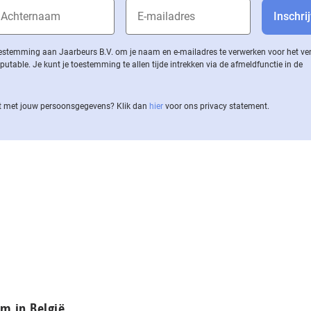
 toestemming aan Jaarbeurs B.V. om je naam en e-mailadres te verwerken voor het v
ble. Je kunt je toestemming te allen tijde intrekken via de af­meld­func­tie in de
 met jouw per­soons­ge­ge­vens? Klik dan
hier
voor ons privacy statement.
m in België