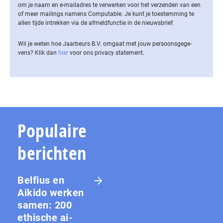
om je naam en e-mailadres te verwerken voor het verzenden van een
of meer mailings namens Computable. Je kunt je toestemming te
allen tijde intrekken via de af­meld­func­tie in de nieuwsbrief.
Wil je weten hoe Jaarbeurs B.V. omgaat met jouw per­soons­ge­ge­
vens? Klik dan
hier
voor ons privacy statement.
Populaire
berichten
Belfius en
Aikido werken
samen: 200
ethische ai-