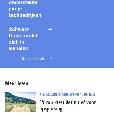
ondersteunt
jonge
techbedrijven
Schwarz
Digits meldt
zich in
Benelux
Meer artikelen
Meer lezen
FINANCIËLE DIENSTVERLENING
EY-top kiest definitief voor
opsplitsing