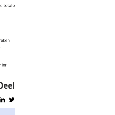
e totale
breken
t
hier
Deel