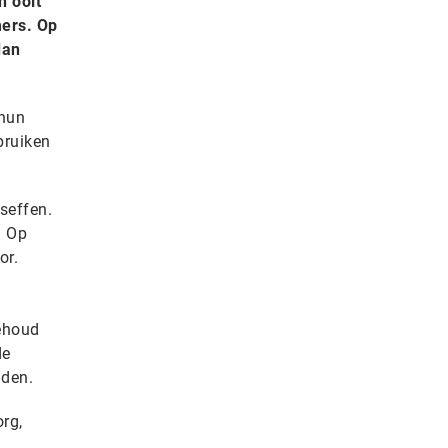
n ooit
mers. Op
dan
 hun
bruiken
seffen.
. Op
or.
ehoud
de
nden.
rg,