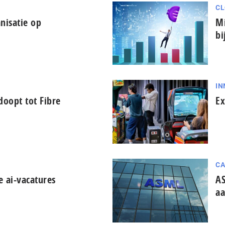
CL
nisatie op
Mi
bi
IN
oopt tot Fibre
Ex
CA
e ai-vacatures
AS
aa