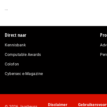
...
Footer
Direct naar
Pro
Kennisbank
Adv
Computable Awards
Per
Colofon
Cybersec e-Magazine
Disclaimer
Gebruikersvoo
© 2026 Jaarbeurs