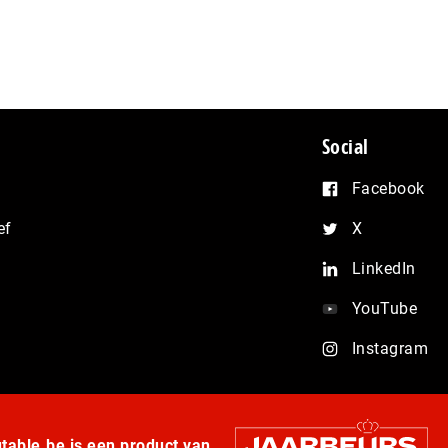
Social
Facebook
ef
X
LinkedIn
YouTube
Instagram
able.be is een product van