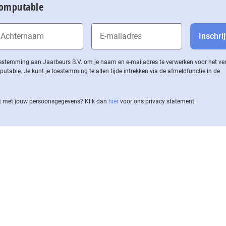
Computable
 toestemming aan Jaarbeurs B.V. om je naam en e-mailadres te verwerken voor het v
ble. Je kunt je toestemming te allen tijde intrekken via de af­meld­func­tie in de
 met jouw per­soons­ge­ge­vens? Klik dan
hier
voor ons privacy statement.