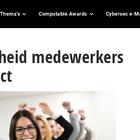
Thema’s
Computable Awards
Cybersec e-M
heid medewerkers
ct