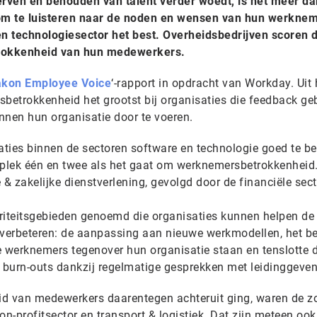
erven en behouden van talent verder woedt, is het meer da
 om te luisteren naar de noden en wensen van hun werkne
en technologiesector het best. Overheidsbedrijven scoren 
trokkenheid van hun medewerkers.
kon Employee Voice
‘-rapport in opdracht van Workday. Uit
sbetrokkenheid het grootst bij organisaties die feedback ge
nnen hun organisatie door te voeren.
aties binnen de sectoren software en technologie goed te be
op plek één en twee als het gaat om werknemersbetrokkenheid
 & zakelijke dienstverlening, gevolgd door de financiële sect
ioriteitsgebieden genoemd die organisaties kunnen helpen de
verbeteren: de aanpassing aan nieuwe werkmodellen, het b
e werknemers tegenover hun organisatie staan en tenslotte 
p burn-outs dankzij regelmatige gesprekken met leidinggeve
d van medewerkers daarentegen achteruit ging, waren de zo
on-profitsector en transport & logistiek. Dat zijn meteen ook