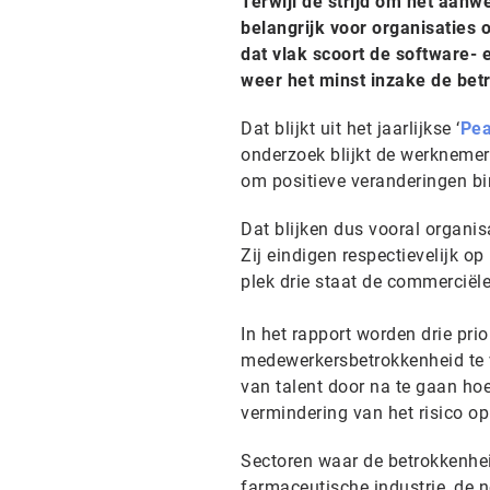
Terwijl de strijd om het aanw
belangrijk voor organisaties
dat vlak scoort de software- 
weer het minst inzake de be
Dat blijkt uit het jaarlijkse ‘
Pea
onderzoek blijkt de werknemer
om positieve veranderingen bi
Dat blijken dus vooral organis
Zij eindigen respectievelijk 
plek drie staat de commerciële
In het rapport worden drie pr
medewerkersbetrokkenheid te 
van talent door na te gaan ho
vermindering van het risico o
Sectoren waar de betrokkenhei
farmaceutische industrie, de n