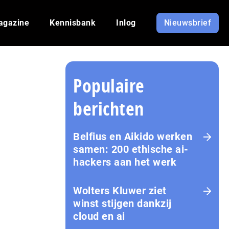
agazine
Kennisbank
Inlog
Nieuwsbrief
Populaire
berichten
Belfius en Aikido werken
samen: 200 ethische ai-
hackers aan het werk
Wolters Kluwer ziet
winst stijgen dankzij
cloud en ai