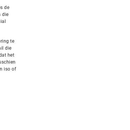
s de
 die
ial
ring te
il die
dat het
sschien
n iso of