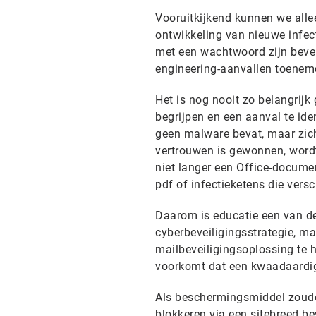
Vooruitkijkend kunnen we all
ontwikkeling van nieuwe infect
met een wachtwoord zijn beve
engineering-aanvallen toenem
Het is nog nooit zo belangrijk
begrijpen en een aanval te ide
geen malware bevat, maar zic
vertrouwen is gewonnen, wordt
niet langer een Office-docume
pdf of infectieketens die ver
Daarom is educatie een van de
cyberbeveiligingsstrategie, ma
mailbeveiligingsoplossing te h
voorkomt dat een kwaadaardig
Als beschermingsmiddel zoude
blokkeren via een sitebreed b