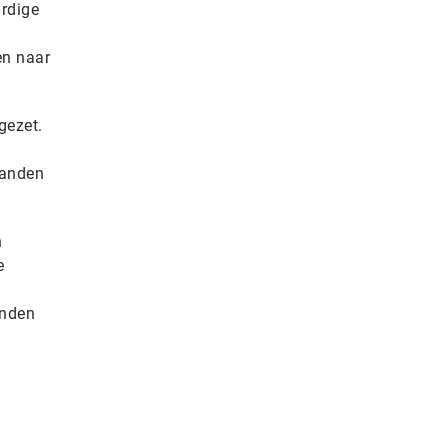
rdige
en naar
gezet.
tanden
n
e
anden
e