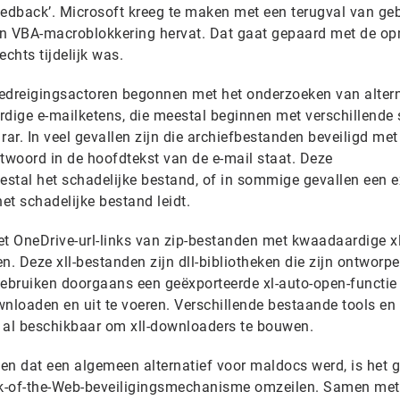
eedback’. Microsoft kreeg te maken met een terugval van geb
van VBA-macroblokkering hervat. Dat gaat gepaard met de o
echts tijdelijk was.
bedreigingsactoren begonnen met het onderzoeken van alter
rdige e-mailketens, die meestal beginnen met verschillende 
rar. In veel gevallen zijn die archiefbestanden beveiligd met
woord in de hoofdtekst van de e-mail staat. Deze
stal het schadelijke bestand, of in sommige gevallen een e
et schadelijke bestand leidt.
et OneDrive-url-links van zip-bestanden met kwaadaardige xl
n. Deze xll-bestanden zijn dll-bibliotheken die zijn ontworp
gebruiken doorgaans een geëxporteerde xl-auto-open-functi
loaden en uit te voeren. Verschillende bestaande tools en
jn al beschikbaar om xll-downloaders te bouwen.
en dat een algemeen alternatief voor maldocs werd, is het g
ark-of-the-Web-beveiligingsmechanisme omzeilen. Samen met