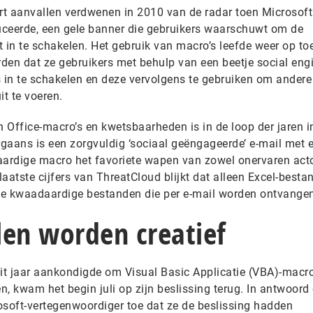
ort aanvallen verdwenen in 2010 van de radar toen Microsoft
uceerde, een gele banner die gebruikers waarschuwt om de
et in te schakelen. Het gebruik van macro’s leefde weer op to
rden dat ze gebruikers met behulp van een beetje social eng
in te schakelen en deze vervolgens te gebruiken om andere 
t te voeren.
 Office-macro’s en kwetsbaarheden is in de loop der jaren i
gaans is een zorgvuldig ‘sociaal geëngageerde’ e-mail met 
ardige macro het favoriete wapen van zowel onervaren acto
laatste cijfers van ThreatCloud blijkt dat alleen Excel-besta
lle kwaadaardige bestanden die per e-mail worden ontvange
len worden creatief
dit jaar aankondigde om Visual Basic Applicatie (VBA)-macro
, kwam het begin juli op zijn beslissing terug. In antwoord
osoft-vertegenwoordiger toe dat ze de beslissing hadden