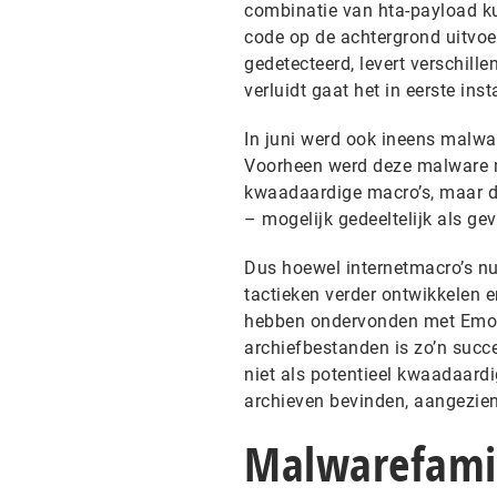
combinatie van hta-payload k
code op de achtergrond uitvoe
gedetecteerd, levert verschill
verluidt gaat het in eerste in
In juni werd ook ineens malwa
Voorheen werd deze malware me
kwaadaardige macro’s, maar de
– mogelijk gedeeltelijk als g
Dus hoewel internetmacro’s nu
tactieken verder ontwikkelen 
hebben ondervonden met Emote
archiefbestanden is zo’n suc
niet als potentieel kwaadaard
archieven bevinden, aangezien
Malwarefamil