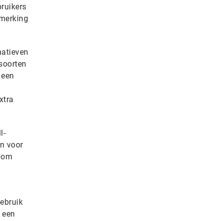
ruikers
pmerking
natieven
soorten
 een
xtra
l-
en voor
e om
ebruik
 een