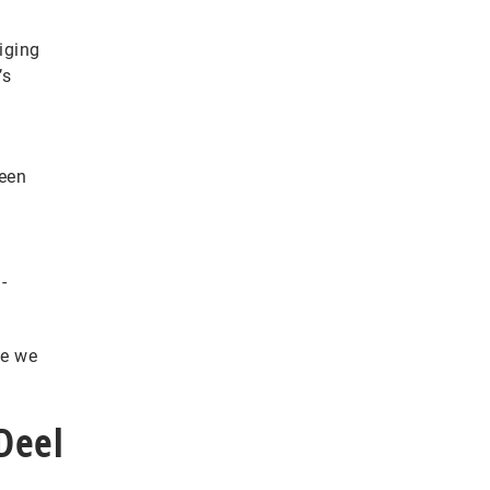
iging
’s
 een
-
ie we
Deel