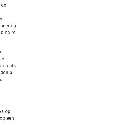
 de
en
ineering
binaire
n
een
ren als
nden al
n.
’s op
 op een