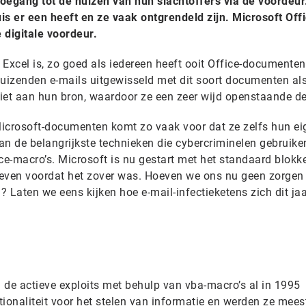
oegang tot de huizen van hun slachtoffers via de voordeur.
 er een heeft en ze vaak ontgrendeld zijn. Microsoft Offi
 digitale voordeur.
Excel is, zo goed als iedereen heeft ooit Office-documenten
duizenden e-mails uitgewisseld met dit soort documenten al
niet aan hun bron, waardoor ze een zeer wijd openstaande deu
icrosoft-documenten komt zo vaak voor dat ze zelfs hun ei
n de belangrijkste technieken die cybercriminelen gebruik
ce-macro’s. Microsoft is nu gestart met het standaard blokk
 even voordat het zover was. Hoeven we ons nu geen zorgen
 Laten we eens kijken hoe e-mail-infectieketens zich dit jaa
 de actieve exploits met behulp van vba-macro’s al in 1995
ionaliteit voor het stelen van informatie en werden ze mees