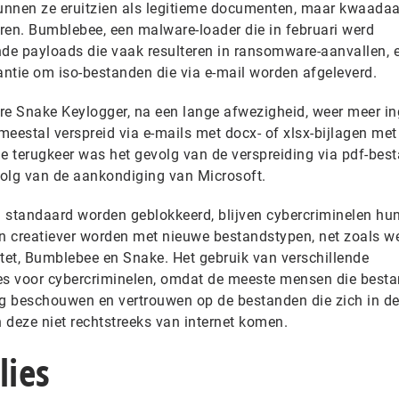
unnen ze eruitzien als legitieme documenten, maar kwaadaa
ren. Bumblebee, een malware-loader die in februari werd
ende payloads die vaak resulteren in ransomware-aanvallen, 
stantie om iso-bestanden die via e-mail worden afgeleverd.
re Snake Keylogger, na een lange afwezigheid, weer meer in
estal verspreid via e-mails met docx- of xlsx-bijlagen met
 terugkeer was het gevolg van de verspreiding via pdf-bes
evolg van de aankondiging van Microsoft.
 standaard worden geblokkeerd, blijven cybercriminelen hu
en creatiever worden met nieuwe bestandstypen, net zoals w
t, Bumblebee en Snake. Het gebruik van verschillende
ces voor cybercriminelen, omdat de meeste mensen die best
ig beschouwen en vertrouwen op de bestanden die zich in d
 deze niet rechtstreeks van internet komen.
ies