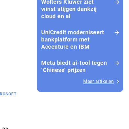
Wolters Kluwer ziet
winst stijgen dankzij
cloud en ai
UniCredit moderniseert
bankplatform met
Accenture en IBM
Meta biedt ai-tool tegen
‘Chinese’ prijzen
Meer artikelen
CROSOFT