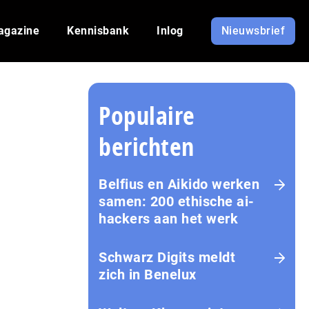
agazine
Kennisbank
Inlog
Nieuwsbrief
Populaire
berichten
Belfius en Aikido werken
samen: 200 ethische ai-
hackers aan het werk
Schwarz Digits meldt
zich in Benelux