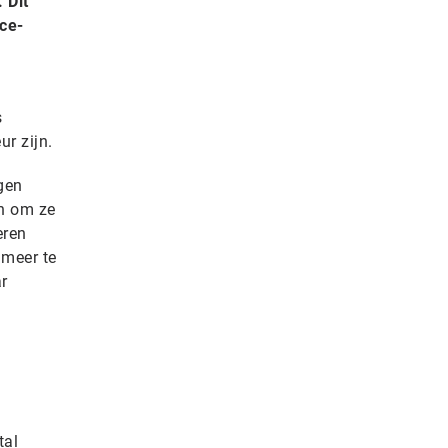
 Dit
ce-
s
r zijn.
gen
en om ze
eren
 meer te
r
tal