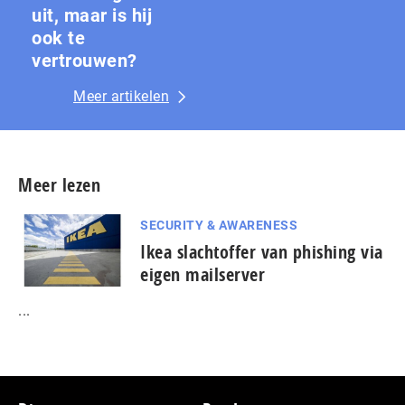
uit, maar is hij
ook te
vertrouwen?
Meer artikelen
Meer lezen
SECURITY & AWARENESS
Ikea slachtoffer van phishing via
eigen mailserver
...