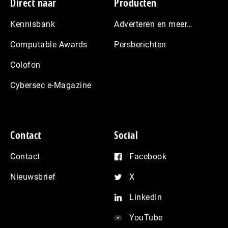
Footer
Direct naar
Producten
Kennisbank
Adverteren en meer…
Computable Awards
Persberichten
Colofon
Cybersec e-Magazine
Contact
Social
Contact
Facebook
Nieuwsbrief
X
LinkedIn
YouTube