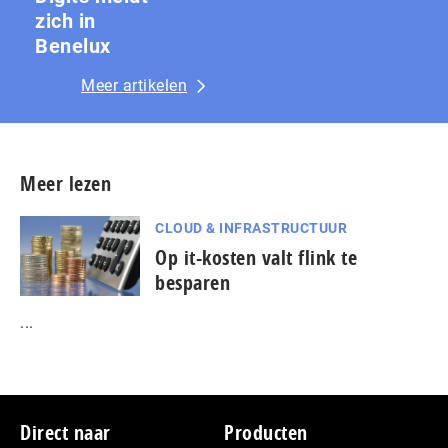
zich in
Benelux
Meer artikelen
Meer lezen
CLOUD & INFRASTRUCTUUR
Op it-kosten valt flink te
besparen
...
Footer
Direct naar
Producten