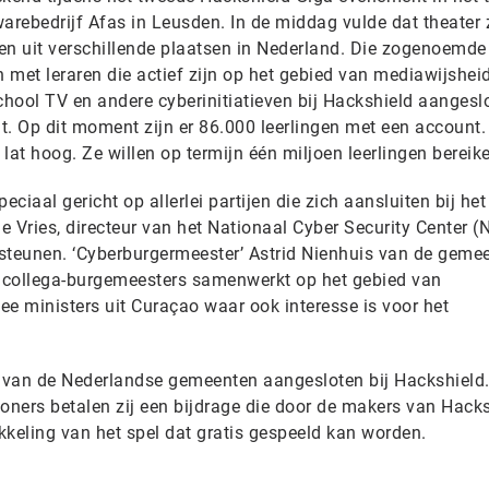
arebedrijf Afas in Leusden. In de middag vulde dat theater 
en uit verschillende plaatsen in Nederland. Die zogenoemde
met leraren die actief zijn op het gebied van mediawijshei
hool TV en andere cyberinitiatieven bij Hackshield aangesl
 Op dit moment zijn er 86.000 leerlingen met een account.
lat hoog. Ze willen op termijn één miljoen leerlingen bereik
aal gericht op allerlei partijen die zich aansluiten bij het
de Vries, directeur van het Nationaal Cyber Security Center (
steunen. ‘Cyberburgermeester’ Astrid Nienhuis van de geme
 collega-burgemeesters samenwerkt op het gebied van
ee ministers uit Curaçao waar ook interesse is voor het
t van de Nederlandse gemeenten aangesloten bij Hackshield
woners betalen zij een bijdrage die door de makers van Hack
kkeling van het spel dat gratis gespeeld kan worden.