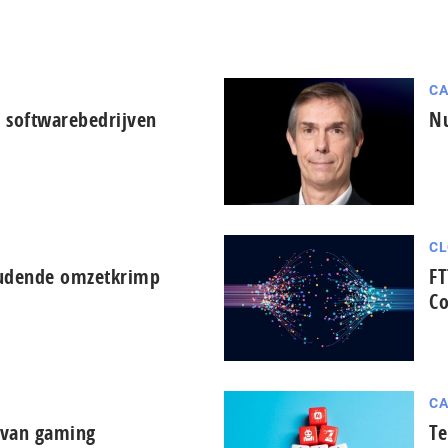
CA
 softwarebedrijven
Nu
CL
oudende omzetkrimp
FT
Co
CA
d van gaming
Te