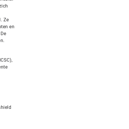
zich
d. Ze
oten en
 De
en.
NCSC),
ente
.
shield