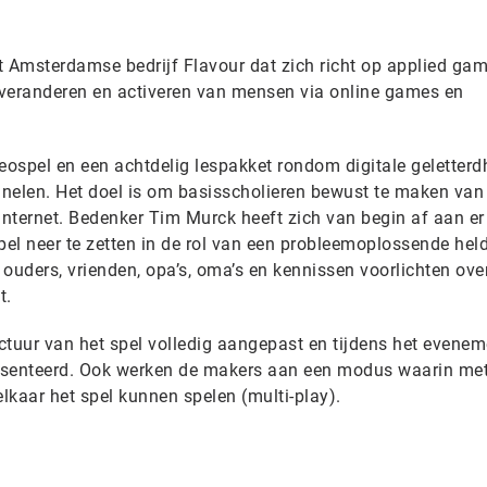
t Amsterdamse bedrijf Flavour dat zich richt op applied gam
, veranderen en activeren van mensen via online games en
eospel en een achtdelig lespakket rondom digitale geletterd
nelen. Het doel is om basisscholieren bewust te maken van
nternet. Bedenker Tim Murck heeft zich van begin af aan er
pel neer te zetten in de rol van een probleemoplossende held
ouders, vrienden, opa’s, oma’s en kennissen voorlichten ove
t.
ctuur van het spel volledig aangepast en tijdens het evenem
esenteerd. Ook werken de makers aan een modus waarin me
elkaar het spel kunnen spelen (multi-play).