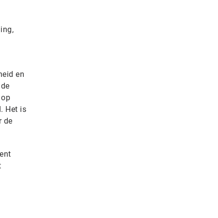
ing,
heid en
 de
 op
. Het is
r de
ent
t