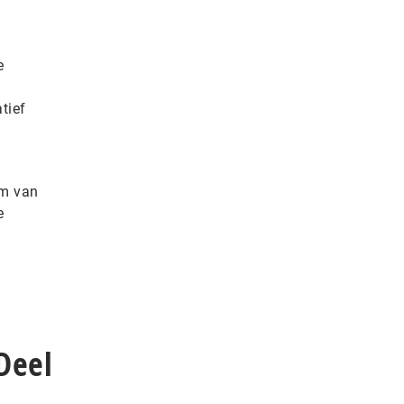
e
tief
um van
e
Deel