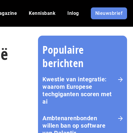
agazine
Kennisbank
Inlog
Nieuwsbrief
Populaire
ië
berichten
Kwestie van integratie:
waarom Europese
techgiganten scoren met
ai
Amb­te­na­ren­bon­den
willen ban op software