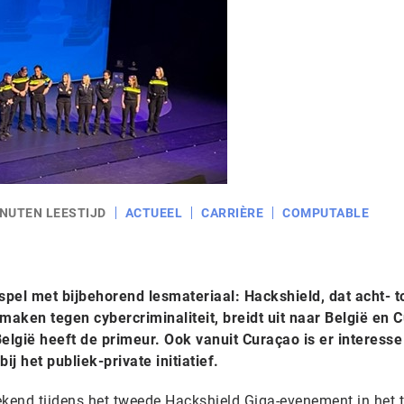
INUTEN LEESTIJD
ACTUEEL
CARRIÈRE
COMPUTABLE
pel met bijbehorend lesmateriaal: Hackshield, dat acht- t
aken tegen cybercriminaliteit, breidt uit naar België en 
lgië heeft de primeur. Ook vanuit Curaçao is er interesse
j het publiek-private initiatief.
ekend tijdens het tweede Hackshield Giga-evenement in het 