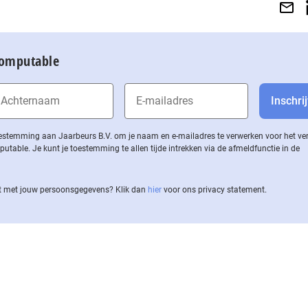
Computable
 toestemming aan Jaarbeurs B.V. om je naam en e-mailadres te verwerken voor het v
ble. Je kunt je toestemming te allen tijde intrekken via de af­meld­func­tie in de
 met jouw per­soons­ge­ge­vens? Klik dan
hier
voor ons privacy statement.