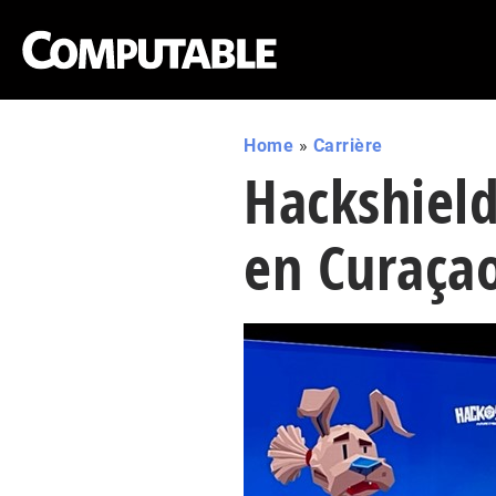
Home
»
Carrière
Hackshield
en Curaça