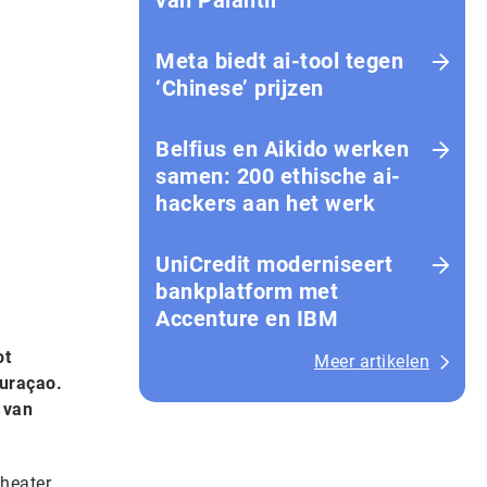
van Palantir
Meta biedt ai-tool tegen
‘Chinese’ prijzen
Belfius en Aikido werken
samen: 200 ethische ai-
hackers aan het werk
UniCredit moderniseert
bankplatform met
Accenture en IBM
ot
Meer artikelen
Curaçao.
 van
theater