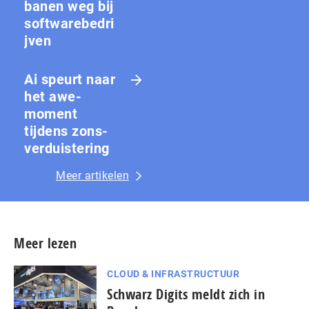
banen weg bij
softwarebedri
jven
Ai speurt naar
het awe-
moment
tijdens zons­
ver­duis­te­ring
Meer artikelen
Meer lezen
CLOUD & INFRASTRUCTUUR
Schwarz Digits meldt zich in