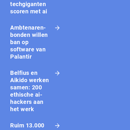
techgiganten
scoren met ai
Amb­te­na­ren­
bon­den willen
ban op
software van
Palantir
Belfius en
Aikido werken
samen: 200
ethische ai-
hackers aan
het werk
Ruim 13.000