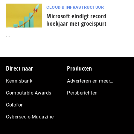
CLOUD & INFRASTRUCTUUR
Microsoft eindigt record
boekjaar met groeispurt
...
Footer
Direct naar
Producten
Kennisbank
Adverteren en meer…
Computable Awards
Persberichten
Colofon
Cybersec e-Magazine