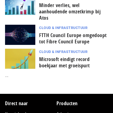
Minder verlies, wel
aanhoudende omzetkrimp bij
Atos
CLOUD & INFRASTRUCTUUR
FTTH Council Europe omgedoopt
tot Fibre Council Europe
CLOUD & INFRASTRUCTUUR
Microsoft eindigt record
boekjaar met groeispurt
...
Footer
Direct naar
Producten