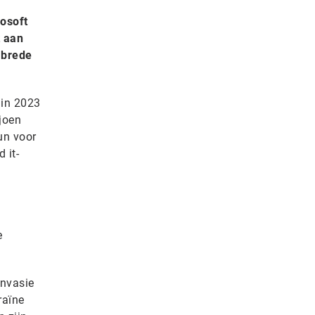
rosoft
t aan
 brede
 in 2023
joen
un voor
 it-
e
invasie
raïne