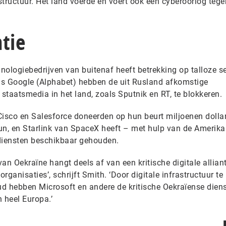
rastructuur. Het land voerde en voert ook een cyberoorlog tege
ntie
nologiebedrijven van buitenaf heeft betrekking op talloze s
als Google (Alphabet) hebben de uit Rusland afkomstige
taatsmedia in het land, zoals Sputnik en RT, te blokkeren.
Cisco en Salesforce doneerden op hun beurt miljoenen dolla
un, en Starlink van SpaceX heeft – met hulp van de Amerik
diensten beschikbaar gehouden.
an Oekraïne hangt deels af van een kritische digitale allian
organisaties’, schrijft Smith. ‘Door digitale infrastructuur te
oud hebben Microsoft en andere de kritische Oekraïense dien
 heel Europa.’