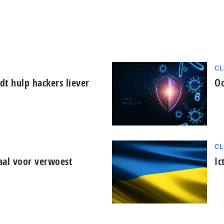
CL
t hulp hackers liever
Oo
CL
iaal voor verwoest
Ic