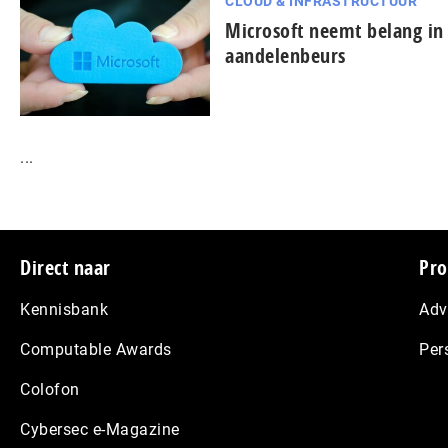
CLOUD & INFRASTRUCTUUR
Microsoft neemt belang in
aandelenbeurs
...
Footer
Direct naar
Pro
Kennisbank
Adv
Computable Awards
Per
Colofon
Cybersec e-Magazine