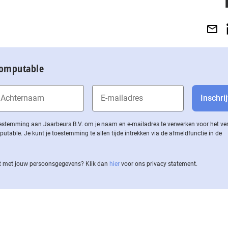
Computable
 toestemming aan Jaarbeurs B.V. om je naam en e-mailadres te verwerken voor het v
ble. Je kunt je toestemming te allen tijde intrekken via de af­meld­func­tie in de
 met jouw per­soons­ge­ge­vens? Klik dan
hier
voor ons privacy statement.