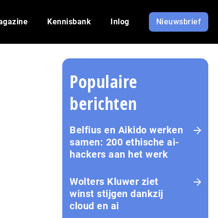
agazine
Kennisbank
Inlog
Nieuwsbrief
Populaire
berichten
Belfius en Aikido werken
samen: 200 ethische ai-
hackers aan het werk
Wolters Kluwer ziet
winst stijgen dankzij
cloud en ai