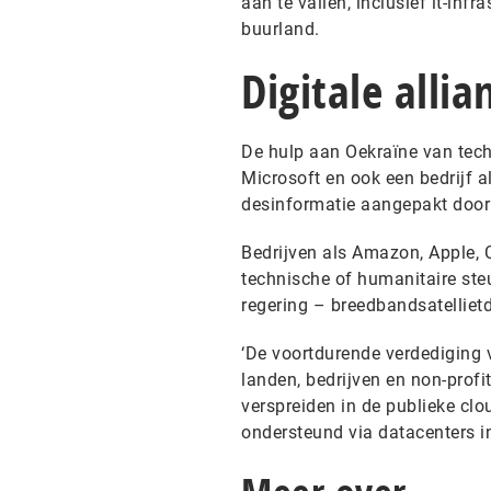
aan te vallen, inclusief it-inf
buurland.
Digitale allia
De hulp aan Oekraïne van tech
Microsoft en ook een bedrijf 
desinformatie aangepakt door s
Bedrijven als Amazon, Apple, 
technische of humanitaire ste
regering – breedbandsatelliet
‘De voortdurende verdediging v
landen, bedrijven en non-profit
verspreiden in de publieke cl
ondersteund via datacenters in