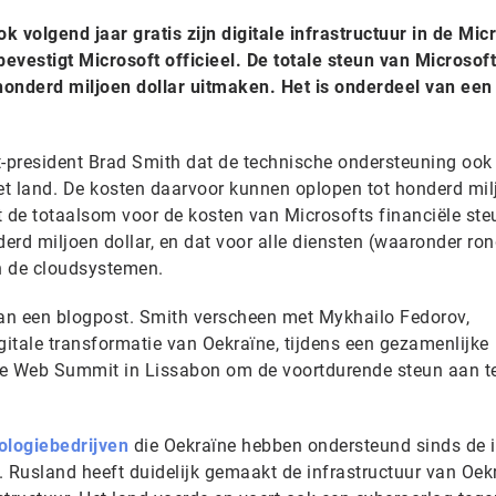
 volgend jaar gratis zijn digitale infrastructuur in de Mic
evestigt Microsoft officieel. De totale steun van Microsof
honderd miljoen dollar uitmaken. Het is onderdeel van een
-president Brad Smith dat de technische ondersteuning ook
het land. De kosten daarvoor kunnen oplopen tot honderd mil
gt de totaalsom voor de kosten van Microsofts financiële ste
rd miljoen dollar, en dat voor alle diensten (waaronder rond
an de cloudsystemen.
an een blogpost. Smith verscheen met Mykhailo Fedorov,
gitale transformatie van Oekraïne, tijdens een gezamenlijke
kse Web Summit in Lissabon om de voortdurende steun aan t
ologiebedrijven
die Oekraïne hebben ondersteund sinds de 
. Rusland heeft duidelijk gemaakt de infrastructuur van Oek