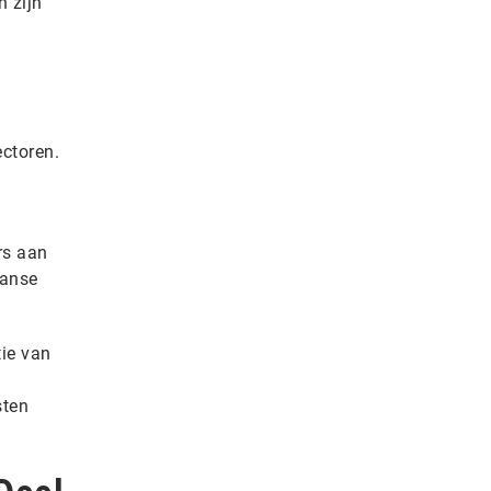
n zijn
ectoren.
rs aan
aanse
tie van
sten