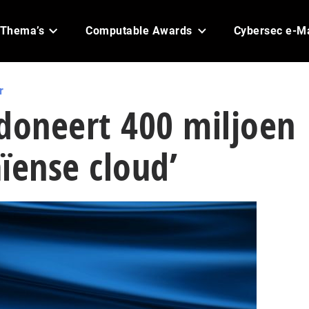
Thema’s
Computable Awards
Cybersec e-M
r
doneert 400 miljoen
ïense cloud’