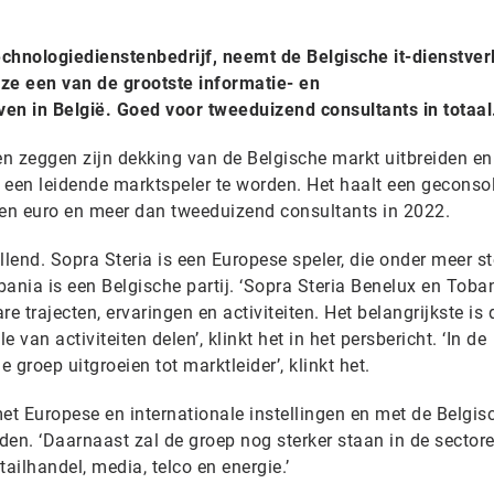
chnologiedienstenbedrijf, neemt de Belgische it-dienstver
e een van de grootste informatie- en
en in België. Goed voor tweeduizend consultants in totaal
n zeggen zijn dekking van de Belgische markt uitbreiden en 
een leidende marktspeler te worden. Het haalt een geconso
en euro en meer dan tweeduizend consultants in 2022.
llend. Sopra Steria is een Europese speler, die onder meer st
obania is een Belgische partij. ‘Sopra Steria Benelux en Toba
e trajecten, ervaringen en activiteiten. Het belangrijkste is
van activiteiten delen’, klinkt het in het persbericht. ‘In de
e groep uitgroeien tot marktleider’, klinkt het.
 met Europese en internationale instellingen en met de Belgis
iden. ‘Daarnaast zal de groep nog sterker staan in de sector
ailhandel, media, telco en energie.’