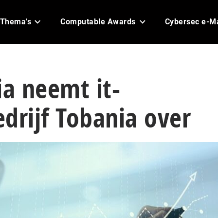
Thema’s
Computable Awards
Cybersec e-M
ia neemt it-
drijf Tobania over