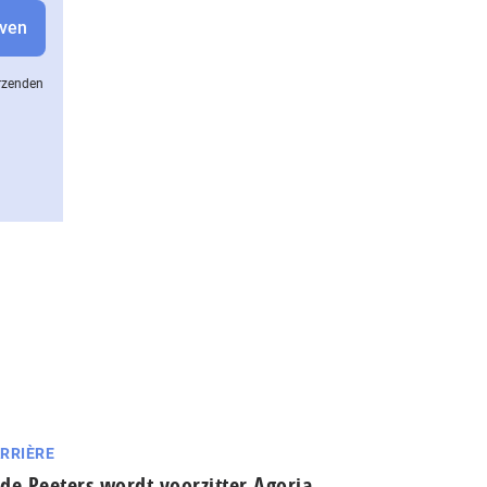
erzenden
RRIÈRE
de Peeters wordt voorzitter Agoria