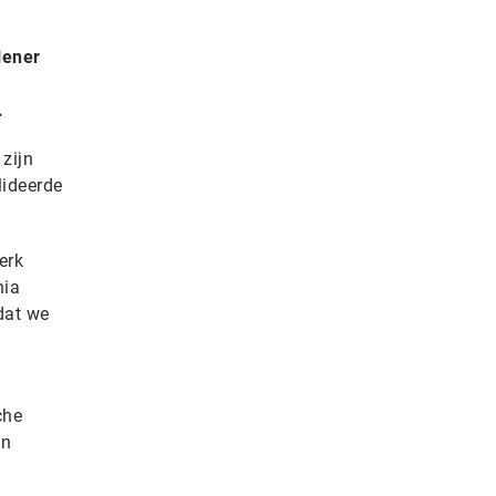
lener
.
zijn
lideerde
erk
nia
 dat we
che
en