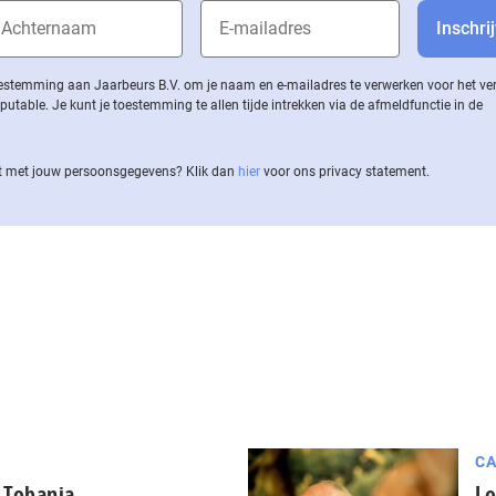
 toestemming aan Jaarbeurs B.V. om je naam en e-mailadres te verwerken voor het v
ble. Je kunt je toestemming te allen tijde intrekken via de af­meld­func­tie in de
 met jouw per­soons­ge­ge­vens? Klik dan
hier
voor ons privacy statement.
CA
r Tobania
Lo