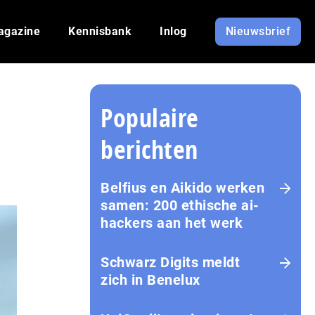
agazine
Kennisbank
Inlog
Nieuwsbrief
Populaire
berichten
Belfius en Aikido werken
samen: 200 ethische ai-
hackers aan het werk
Schwarz Digits meldt
zich in Benelux