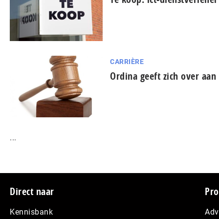
CARRIÈRE
Ordina geeft zich over aan
...
Footer
Direct naar
Pro
Kennisbank
Adv