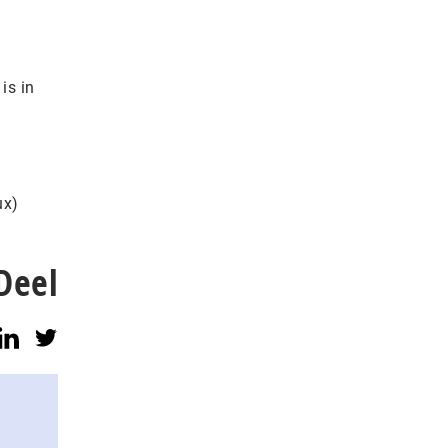
is in
ux)
Deel