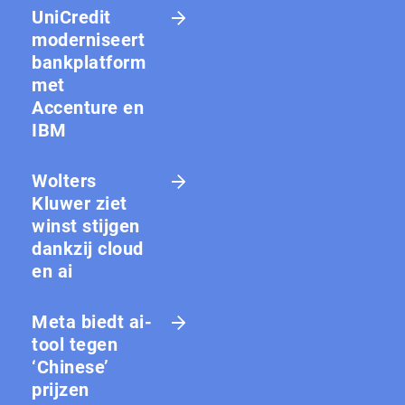
UniCredit
moderniseert
bankplatform
met
Accenture en
IBM
Wolters
Kluwer ziet
winst stijgen
dankzij cloud
en ai
Meta biedt ai-
tool tegen
‘Chinese’
prijzen