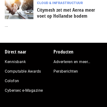
CLOUD & INFRASTRUCTUUR
Citymesh zet met Aerea meer
voet op Hollandse bodem
...
Footer
Direct naar
Producten
Kennisbank
Adverteren en meer…
Computable Awards
Persberichten
Colofon
Cybersec e-Magazine