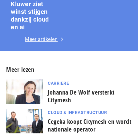
Kluwer ziet
winst stijgen
dankzij cloud
en ai
Meer artikelen
Meer lezen
CARRIÈRE
Johanna De Wolf versterkt
Citymesh
CLOUD & INFRASTRUCTUUR
Cegeka koopt Citymesh en wordt
nationale operator