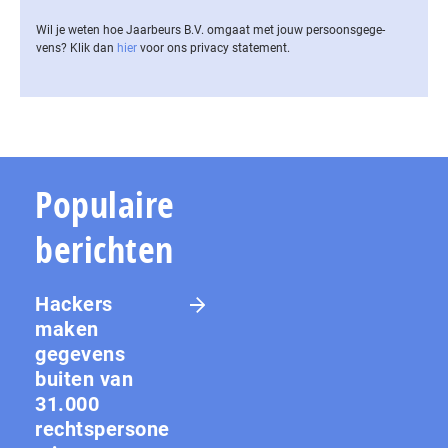
Wil je weten hoe Jaarbeurs B.V. omgaat met jouw per­soons­ge­ge­
vens? Klik dan
hier
voor ons privacy statement.
Populaire
berichten
Hackers
maken
gegevens
buiten van
31.000
rechtspersone