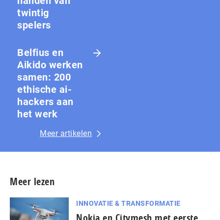
handen van
twintig
spelers
Belfius en
Aikido werken
samen: 200
ethische ai-
hackers aan
het werk
Meer artikelen
Meer lezen
INNOVATIE & TRANSFORMATIE
Nokia en Citymesh met eerste