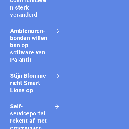
communicere
n sterk
veranderd
Amb­te­na­ren­
bon­den willen
ban op
software van
Palantir
Stijn Blomme
richt Smart
Lions op
Self-
serviceportal
rekent af met
ergernissen