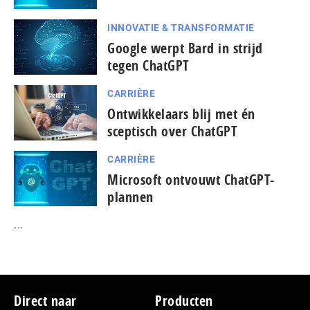
INNOVATIE & TRANSFORMATIE
Google werpt Bard in strijd
tegen ChatGPT
CARRIÈRE
Ontwikkelaars blij met én
sceptisch over ChatGPT
CARRIÈRE
Microsoft ontvouwt ChatGPT-
plannen
...
Footer
Direct naar
Producten