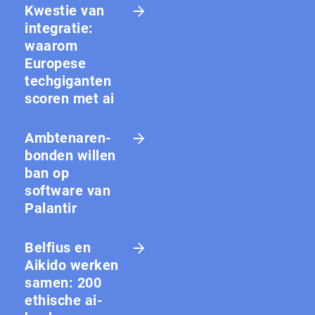
Kwestie van
integratie:
waarom
Europese
techgiganten
scoren met ai
Amb­te­na­ren­
bon­den willen
ban op
software van
Palantir
Belfius en
Aikido werken
samen: 200
ethische ai-