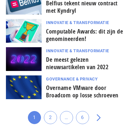
Belfius tekent nieuw contract
met Kyndryl
INNOVATIE & TRANSFORMATIE
Computable Awards: dit zijn de
genomineerden!
INNOVATIE & TRANSFORMATIE
De meest gelezen
nieuwsartikelen van 2022
GOVERNANCE & PRIVACY
Overname VMware door
Broadcom op losse schroeven
Tussenliggende
1
2
…
6
Ga
Ga
Ga
Ga
pagina's
naar
naar
naar
naar
weggelaten