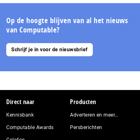
pagina
pagina
pagina
de
volgende
pagina
Op de hoogte blijven van al het nieuws
van Computable?
Schrijf je in voor de nieuwsbrief
Footer
Direct naar
Producten
Kennisbank
Adverteren en meer…
Computable Awards
Persberichten
Colofon