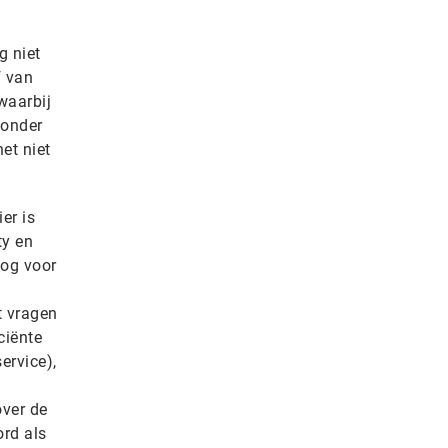
g niet
f van
waarbij
Zonder
het niet
er is
ty en
oog voor
t vragen
ciënte
ervice),
over de
ord als