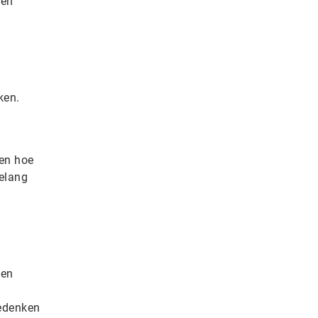
gen
ken.
en hoe
belang
ten
bedenken