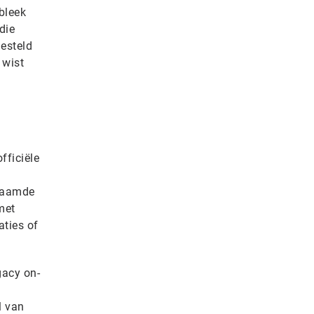
bleek
die
esteld
 wist
fficiële
enaamde
met
aties of
gacy on-
l van