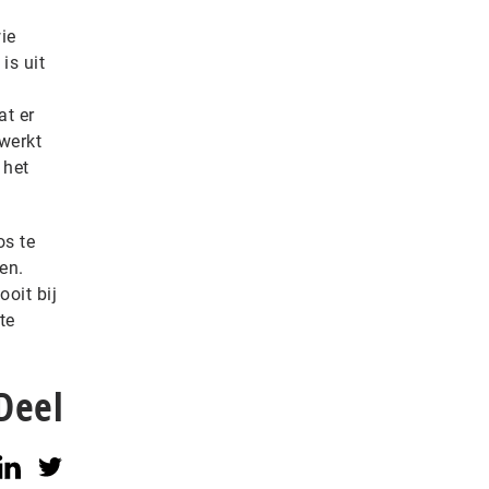
ie
is uit
at er
werkt
 het
os te
en.
oit bij
te
Deel