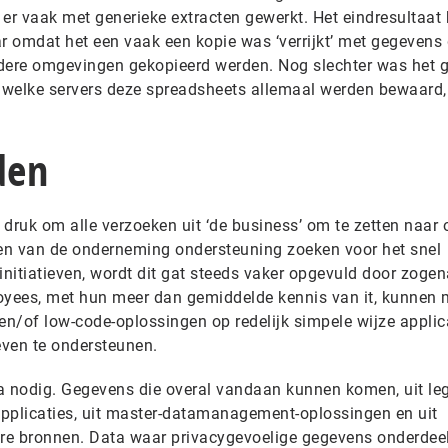
er vaak met generieke extracten gewerkt. Het eindresultaat 
 omdat het een vaak een kopie was ‘verrijkt’ met gegevens 
ere omgevingen gekopieerd werden. Nog slechter was het g
p welke servers deze spreadsheets allemaal werden bewaard,
den
 druk om alle verzoeken uit ‘de business’ om te zetten naar o
len van de onderneming ondersteuning zoeken voor het snel
-initiatieven, wordt dit gat steeds vaker opgevuld door zog
oyees, met hun meer dan gemiddelde kennis van it, kunnen 
n/of low-code-oplossingen op redelijk simpele wijze applic
even te ondersteunen.
a nodig. Gegevens die overal vandaan kunnen komen, uit le
-applicaties, uit master-datamanagement-oplossingen en uit
re bronnen. Data waar privacygevoelige gegevens onderdee