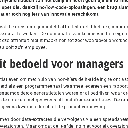
t drijvend houden van het schip en heeft geen tijd om te inn
eloper die, dankzij no/low-code-oplossingen, een brug slaa
dat er toch nog iets van innovatie terechtkomt.
est die meer dan gemiddeld affiniteit met it hebben, maar d
essional te werken. De combinatie van kennis van hun eigen
eze affiniteit met it maakt hen tot zeer waardevolle werkn
as ooit zo’n employee.
it bedoeld voor managers
nitiatieven om met hulp van non-it’ers de it-afdeling te ontlas
neerd als een programmeertaal waarmee iedereen een rapport
naamde derde-generatietalen waren er al bedrijven waar gr
nden maken met gegevens uit mainframe-databases. De rap
egevens kwamen direct uit de productieomgeving.
omen door data-extracten die vervolgens via een spreadshee
erzichten. Maar omdat de it-afdeling niet voor elk overzich