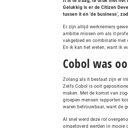
It is te traag, te druk met he
Gelukkig is er de Citizen Dev
tussen it en 'de business', zo
Er zijn altijd werknemers gewe
ambitie missen om als it-prof
vakgebied en combinatie met d
En ik kan het weten, want ik w
Cobol was oo
Zolang als it bestaat zijn er i
Zelfs Cobol is ooit gepositio
maken. Met de komst van zoge
groepen mensen rapporten ko
waren betrouwbaar, want de g
Al snel werd deze rol overgen
omgetoverd werden in mooie ov