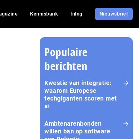
agazine
Kennisbank
Inlog
Nieuwsbrief
Populaire
berichten
Kwestie van integratie:
waarom Europese
techgiganten scoren met
ai
Amb­te­na­ren­bon­den
willen ban op software