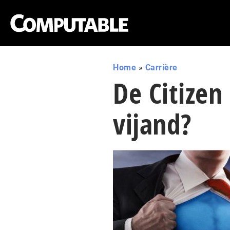
Home
»
Carrière
De Citizen
vijand?