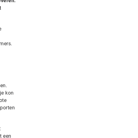
overen.
t
e
emers.
ten.
je kon
ote
porten
t
t een