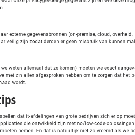
 waar onze privacygevoelige gegevens zijn en wie deze mo
n.
aar externe gegevensbronnen (on-premise, cloud, overheid,
aar veilig zijn zodat derden er geen misbruik van kunnen ma
 we weten allemaal dat ze komen) moeten we exact aangev
we met z’n allen afgesproken hebben om te zorgen dat het 
haad wordt.
tips
rspellen dat it-afdelingen van grote bedrijven zich er op moe
applicaties die ontwikkeld zijn met no/low-code-oplossingen
h moeten nemen. En dat is natuurlijk niet zo vreemd als we 