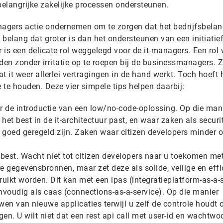
belangrijke zakelijke processen ondersteunen.
agers actie ondernemen om te zorgen dat het bedrijfsbelan
n belang dat groter is dan het ondersteunen van een initiatie
r is een delicate rol weggelegd voor de it-managers. Een rol 
den zonder irritatie op te roepen bij de businessmanagers. 
at it weer allerlei vertragingen in de hand werkt. Toch hoeft 
e te houden. Deze vier simpele tips helpen daarbij:
or de introductie van een low/no-code-oplossing. Op die mani
 het best in de it-architectuur past, en waar zaken als securi
) goed geregeld zijn. Zaken waar citizen developers minder 
 best. Wacht niet tot citizen developers naar u toekomen me
e gegevensbronnen, maar zet deze als solide, veilige en effi
ikt worden. Dit kan met een ipas (integratieplatform-as-a-s
voudig als caas (connections-as-a-service). Op die manier
en van nieuwe applicaties terwijl u zelf de controle houdt 
gen. U wilt niet dat een rest api call met user-id en wachtwo