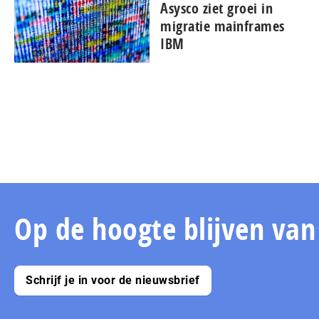
Asysco ziet groei in
migratie mainframes
IBM
Op de hoogte blijven va
Schrijf je in voor de nieuwsbrief