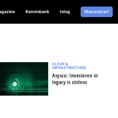
agazine
Kennisbank
Inlog
Nieuwsbrief
CLOUD &
INFRASTRUCTUUR
Asysco: Investeren in
legacy is zinloos