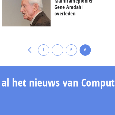
Mainframepionier
Gene Amdahl
overleden
pagina
vorige
de
naar
Tussenliggende
Ga
1
…
5
6
Ga
Ga
Ga
pagina's
naar
naar
naar
weggelaten
pagina
pagina
pagina
n al het nieuws van Comput