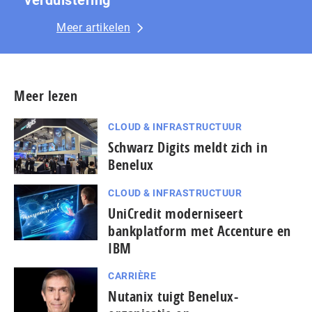
Meer artikelen
Meer lezen
CLOUD & INFRASTRUCTUUR
Schwarz Digits meldt zich in
Benelux
CLOUD & INFRASTRUCTUUR
UniCredit moderniseert
bankplatform met Accenture en
IBM
CARRIÈRE
Nutanix tuigt Benelux-