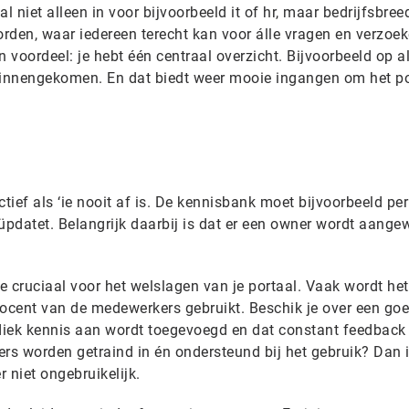
al niet alleen in voor bijvoorbeeld it of hr, maar bedrijfsbree
rden, waar iedereen terecht kan voor álle vragen en verzoek
voordeel: je hebt één centraal overzicht. Bijvoorbeeld op al
binnengekomen. En dat biedt weer mooie ingangen om het po
tief als ‘ie nooit af is. De kennisbank moet bijvoorbeeld per
eüpdatet. Belangrijk daarbij is dat er een owner wordt aang
ie cruciaal voor het welslagen van je portaal. Vaak wordt he
rocent van de medewerkers gebruikt. Beschik je over een go
diek kennis aan wordt toegevoegd en dat constant feedback
ers worden getraind in én ondersteund bij het gebruik? Dan 
 niet ongebruikelijk.