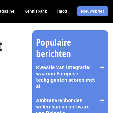
agazine
Kennisbank
Inlog
Nieuwsbrief
Populaire
t
berichten
Kwestie van integratie:
waarom Europese
techgiganten scoren met
ai
Amb­te­na­ren­bon­den
willen ban op software