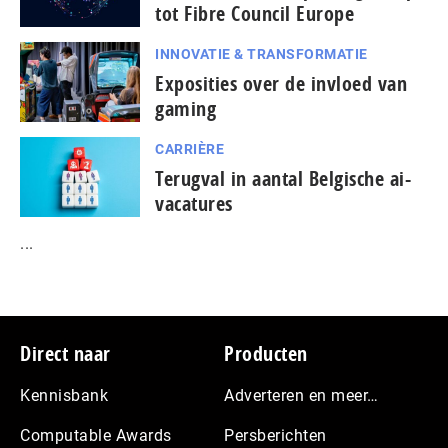
tot Fibre Council Europe
INNOVATIE & TRANSFORMATIE
Exposities over de invloed van
gaming
CARRIÈRE
Terugval in aantal Belgische ai-
vacatures
...
Footer
Direct naar
Producten
Kennisbank
Adverteren en meer…
Computable Awards
Persberichten