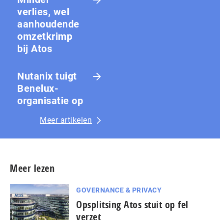
verlies, wel
aanhoudende
omzetkrimp
bij Atos
Nutanix tuigt
Benelux-
organisatie op
Meer artikelen
Meer lezen
GOVERNANCE & PRIVACY
Opsplitsing Atos stuit op fel
verzet