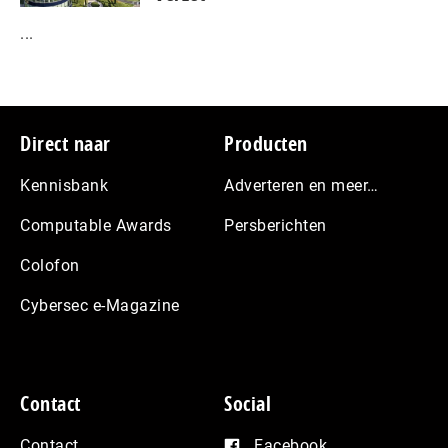
...
Footer
Direct naar
Producten
Kennisbank
Adverteren en meer…
Computable Awards
Persberichten
Colofon
Cybersec e-Magazine
Contact
Social
Contact
Facebook