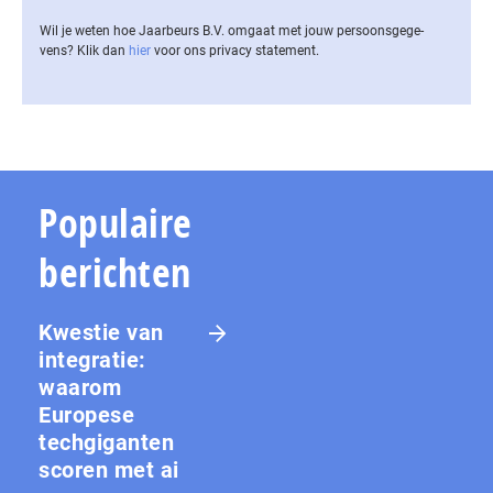
Wil je weten hoe Jaarbeurs B.V. omgaat met jouw per­soons­ge­ge­
vens? Klik dan
hier
voor ons privacy statement.
Populaire
berichten
Kwestie van
integratie:
waarom
Europese
techgiganten
scoren met ai