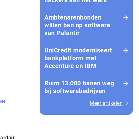
hackers aan het werk
Amb­te­na­ren­bon­den
willen ban op software
van Palantir
UniCredit moderniseert
bankplatform met
Accenture en IBM
Ruim 13.000 banen weg
bij softwarebedrijven
EN
Meer artikelen
ardair