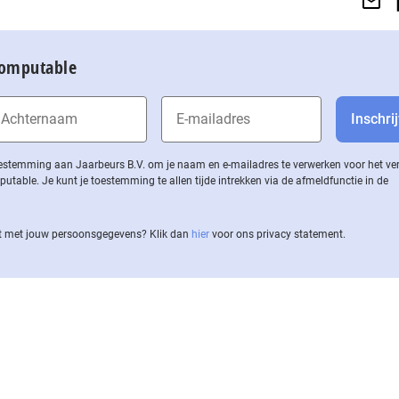
Computable
 toestemming aan Jaarbeurs B.V. om je naam en e-mailadres te verwerken voor het v
ble. Je kunt je toestemming te allen tijde intrekken via de af­meld­func­tie in de
 met jouw per­soons­ge­ge­vens? Klik dan
hier
voor ons privacy statement.