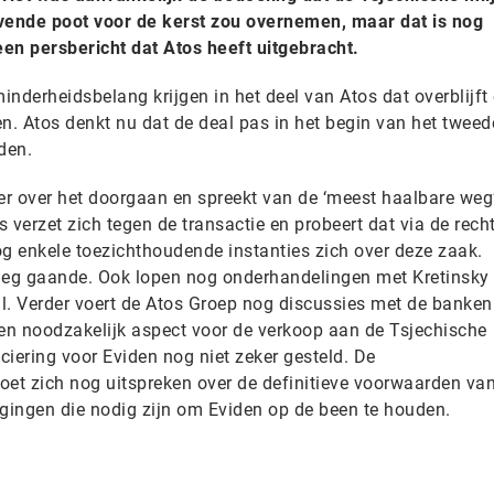
evende poot voor de kerst zou overnemen, maar dat is nog
t een persbericht dat Atos heeft uitgebracht.
nderheidsbelang krijgen in het deel van Atos dat overblijft
. Atos denkt nu dat de deal pas in het begin van het tweed
den.
ker over het doorgaan en spreekt van de ‘meest haalbare weg
 verzet zich tegen de transactie en probeert dat via de recht
 enkele toezichthoudende instanties zich over deze zaak.
leg gaande. Ook lopen nog onderhandelingen met Kretinsky 
al. Verder voert de Atos Groep nog discussies met de banken
een noodzakelijk aspect voor de verkoop aan de Tsjechische
nciering voor Eviden nog niet zeker gesteld. De
et zich nog uitspreken over de definitieve voorwaarden va
ogingen die nodig zijn om Eviden op de been te houden.