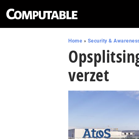
Home
»
Security & Awarenes
Opsplitsing
verzet