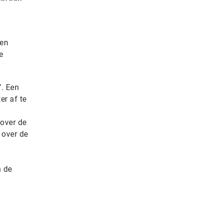
 en
e
’. Een
er af te
over de
 over de
n de