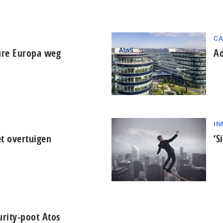
CA
ure Europa weg
Ad
IN
et overtuigen
‘S
urity-poot Atos