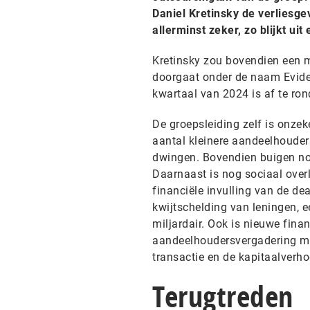
Daniel Kretinsky de verliesg
allerminst zeker, zo blijkt ui
Kretinsky zou bovendien een mi
doorgaat onder de naam Eviden
kwartaal van 2024 is af te ron
De groepsleiding zelf is onze
aantal kleinere aandeelhouders
dwingen. Bovendien buigen nog
Daarnaast is nog sociaal over
financiële invulling van de de
kwijtschelding van leningen, 
miljardair. Ook is nieuwe fina
aandeelhoudersvergadering mo
transactie en de kapitaalverh
Terugtreden