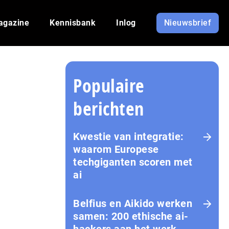
agazine
Kennisbank
Inlog
Nieuwsbrief
Populaire
berichten
Kwestie van integratie:
waarom Europese
techgiganten scoren met
ai
Belfius en Aikido werken
samen: 200 ethische ai-