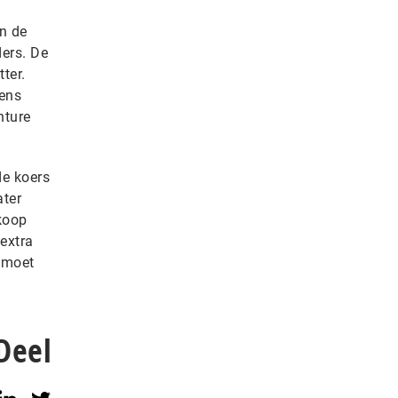
an de
ers. De
ter.
gens
nture
de koers
ater
koop
extra
 moet
Deel