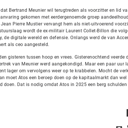
 dat Bertrand Meunier wil terugtreden als voorzitter en lid v
 aanvaring gekomen met eerdergenoemde groep aandeelhoud
ean Pierre Mustier vervangt hem als niet-uitvoerend voorzit
uurslaag wordt de ex-militair Laurent Collet-Billon die vol
ty, de digitale wereld en defensie. Onlangs werd de van Acce
rt als ceo aangesteld.
en gisteren tussen hoop en vrees. Gisterenochtend veerde 
 vertrek van Meunier werd aangekondigd. Maar een paar uur l
ent lager om vervolgens weer op te krabbelen. Mocht de ver
an moet Atos een beroep doen op de kapitaalmarkt dan wel 
d doen. Dat is nodig omdat Atos in 2025 een berg schulden