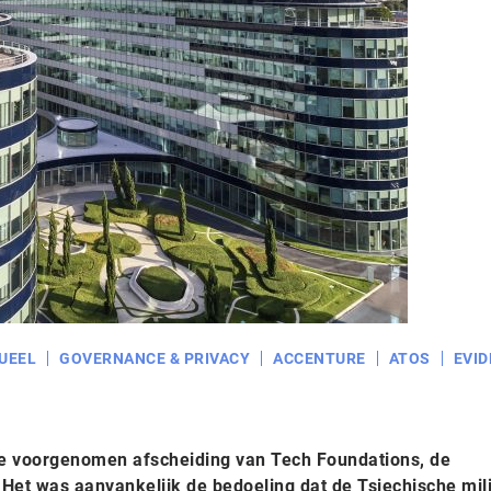
UEEL
GOVERNANCE & PRIVACY
ACCENTURE
ATOS
EVID
de voorgenomen afscheiding van Tech Foundations, de
Het was aanvankelijk de bedoeling dat de Tsjechische milj