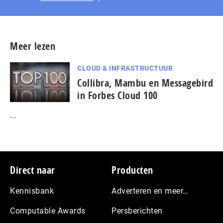
Meer lezen
CLOUD & INFRASTRUCTUUR
Collibra, Mambu en Messagebird
in Forbes Cloud 100
...
Footer
Direct naar
Producten
Kennisbank
Adverteren en meer…
Computable Awards
Persberichten