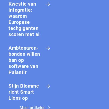
Kwestie van
integratie:
waarom
Europese
techgiganten
scoren met ai
Amb­te­na­ren­
bon­den willen
ban op
software van
Palantir
Stijn Blomme
richt Smart
Lions op
Meer artikelen