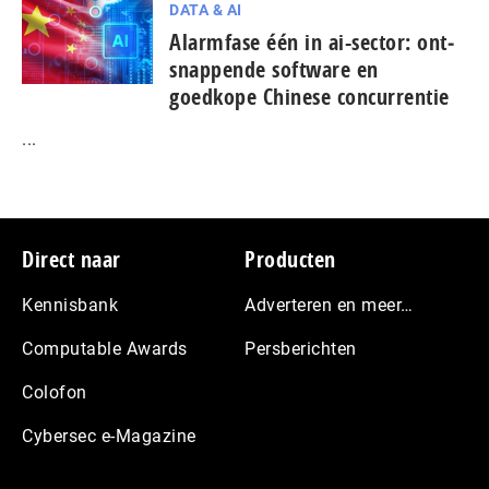
DATA & AI
Alarmfase één in ai-sector: ont­
snap­pen­de software en
goedkope Chinese con­cur­ren­tie
...
Footer
Direct naar
Producten
Kennisbank
Adverteren en meer…
Computable Awards
Persberichten
Colofon
Cybersec e-Magazine