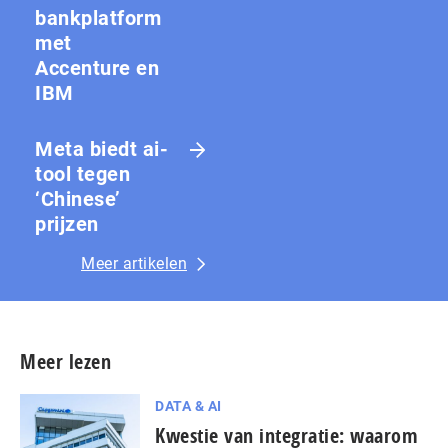
bankplatform
met
Accenture en
IBM
Meta biedt ai-
tool tegen
‘Chinese’
prijzen
Meer artikelen
Meer lezen
DATA & AI
Kwestie van integratie: waarom