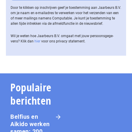
Door te klikken op inschrijven geef je toestemming aan Jaarbeurs B.V.
om je naam en e-mailadres te verwerken voor het verzenden van een
of meer mailings namens Computable. Je kunt je toestemming te
allen tijde intrekken via de af­meld­func­tie in de nieuwsbrief.
Wil je weten hoe Jaarbeurs B.V. omgaat met jouw per­soons­ge­ge­
vens? Klik dan
hier
voor ons privacy statement.
Populaire
berichten
Belfius en
Aikido werken
samen: 200