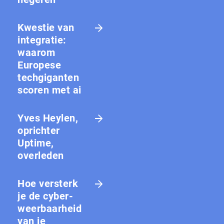
Kwestie van
integratie:
waarom
Europese
techgiganten
scoren met ai
Yves Heylen,
oprichter
Uptime,
overleden
Hoe versterk
je de cy­ber­
weer­baar­heid
van je