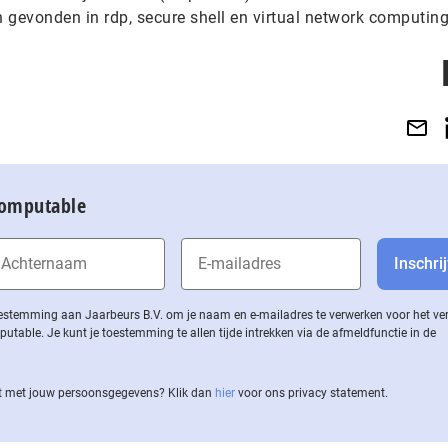
evonden in rdp, secure shell en virtual network computing
Computable
 toestemming aan Jaarbeurs B.V. om je naam en e-mailadres te verwerken voor het v
ble. Je kunt je toestemming te allen tijde intrekken via de af­meld­func­tie in de
 met jouw per­soons­ge­ge­vens? Klik dan
hier
voor ons privacy statement.