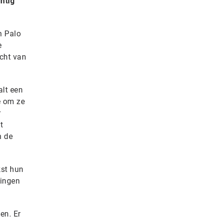
ntig
n Palo
e
icht van
alt een
e om ze
r
t
n de
kst hun
lingen
en. Er