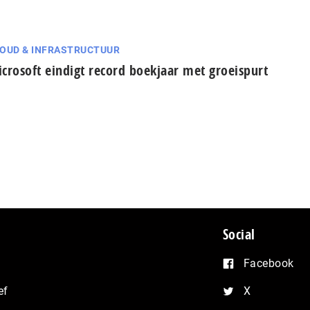
OUD & INFRASTRUCTUUR
crosoft eindigt record boekjaar met groeispurt
Social
Facebook
ef
X