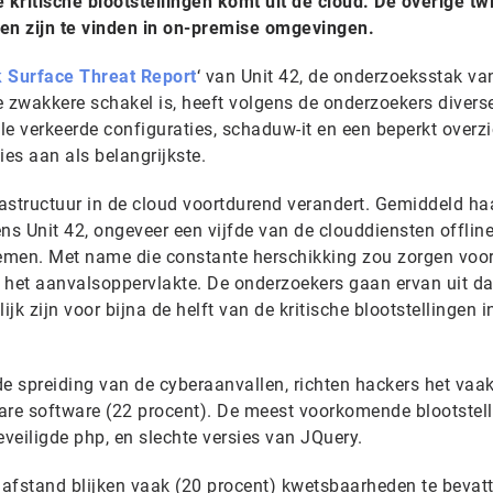
 kritische blootstellingen komt uit de cloud. De overige twi
n zijn te vinden in on-premise omgevingen.
k Surface Threat Report
‘ van Unit 42, de onderzoeksstak va
e zwakkere schakel is, heeft volgens de onderzoekers divers
ele verkeerde configuraties, schaduw-it en een beperkt overz
ies aan als belangrijkste.
nfrastructuur in de cloud voortdurend verandert. Gemiddeld ha
ns Unit 42, ongeveer een vijfde van de clouddiensten offlin
emen. Met name die constante herschikking zou zorgen voo
 het aanvalsoppervlakte. De onderzoekers gaan ervan uit da
k zijn voor bijna de helft van de kritische blootstellingen i
 spreiding van de cyberaanvallen, richten hackers het vaa
are software (22 procent). De meest voorkomende blootstel
veiligde php, en slechte versies van JQuery.
afstand blijken vaak (20 procent) kwetsbaarheden te bevatt