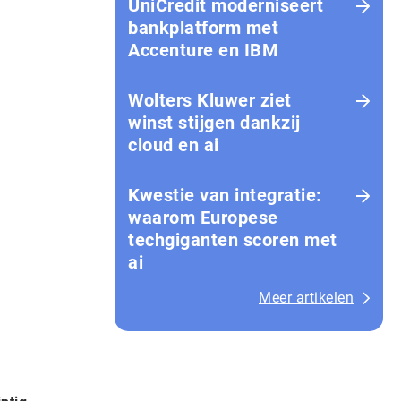
UniCredit moderniseert
bankplatform met
Accenture en IBM
Wolters Kluwer ziet
winst stijgen dankzij
cloud en ai
Kwestie van integratie:
waarom Europese
techgiganten scoren met
ai
Meer artikelen