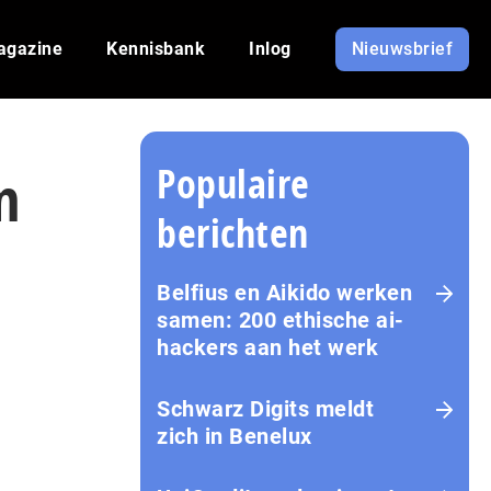
agazine
Kennisbank
Inlog
Nieuwsbrief
Populaire
n
berichten
Belfius en Aikido werken
samen: 200 ethische ai-
hackers aan het werk
Schwarz Digits meldt
zich in Benelux