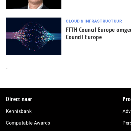
CLOUD & INFRASTRUCTUUR
FTTH Council Europe omged
Council Europe
...
Footer
Direct naar
Pro
Kennisbank
Adv
Computable Awards
Per