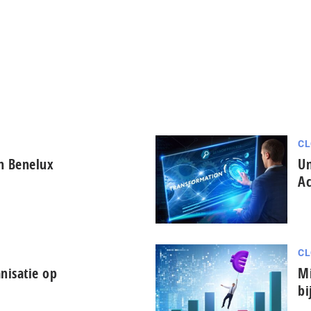
CL
in Benelux
Un
Ac
CL
nisatie op
Mi
bi