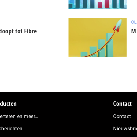
CL
oopt tot Fibre
Mi
ducten
Contact
erteren en meer…
Contact
sberichten
Nieuwsbri